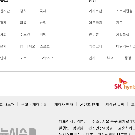
뉴스
광장
실시간
정치
국제
기자수첩
스토리칼럼
경제
금융
산업
아트클럽
기고
사회
수도권
지방
인터뷰
기획특집
문화
IT·바이오
스포츠
섹션코너
데일리뉴시
연예
포토
TV뉴시스
인사
부고
동정
회사소개
광고 · 제휴 문의
제휴사 안내
콘텐츠 판매
저작권 규약
고
대표이사 : 염영남
주소 : 서울 중구 퇴계로 1
발행인 : 염영남
편집인 : 염영남
고충처리인
뉴시스의 모든 콘텐츠는 저작권법의 보호를 받는 바, 무