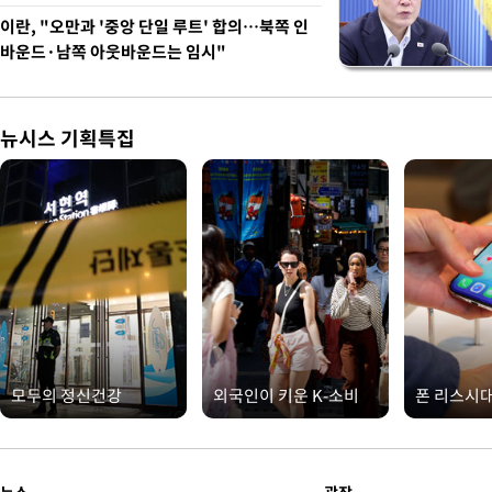
이란, "오만과 '중앙 단일 루트' 합의…북쪽 인
바운드·남쪽 아웃바운드는 임시"
뉴시스 기획특집
모두의 정신건강
외국인이 키운 K-소비
폰 리스시