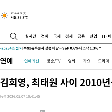
2026.08.08 (토)
서울 29.2℃
실시간
정치
국제
경제
금융
산업
IT·
-25284초 전 >
[속보]뉴욕증시 상승 마감…S&P 0.6% 나스닥 1.3%↑
-32158초 전 >
'최고 37도' 폭염 지속…강원동해안 최대 150㎜ 비
-25284초 전 >
[속보]뉴욕증시 상승 마감…S&P 0.6% 나스닥 1.3%↑
연예
연예최신
방송/TV
영화
가요
드라마
-32158초 전 >
'최고 37도' 폭염 지속…강원동해안 최대 150㎜ 비
-25284초 전 >
[속보]뉴욕증시 상승 마감…S&P 0.6% 나스닥 1.3%↑
김희영, 최태원 사이 2010
등록 2026.05.07 10:41:45