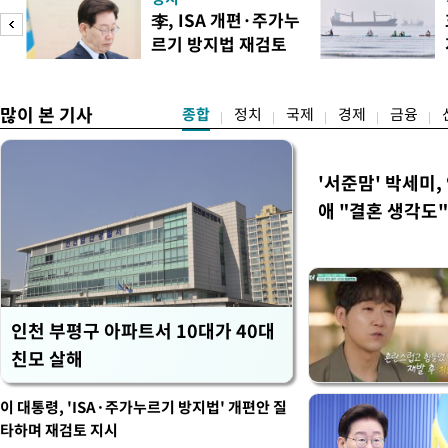
사건부터 고소·고발 사건까지
李, ISA 개편·주가누
일 법조계에 따르면 검사의
르기 방지법 재검토
를 사법경찰관으로 일원화하
도
지시
정법률 공
많이 본 기사
종합
정치
국제
경제
금융
'서준맘' 박세미,
애 "결혼 생각도"
인천 부평구 아파트서 10대가 40대
친모 살해
이 대통령, 'ISA·주가누르기 방지법' 개편안 질
타하며 재검토 지시