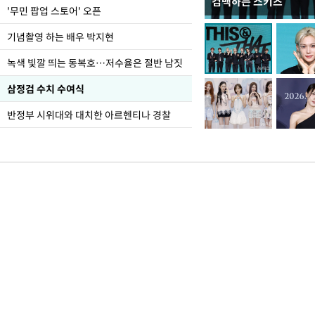
컴백하는 스키즈
홈플러스, 67개 점포 
'무민 팝업 스토어' 오픈
기념촬영 하는 배우 박지현
녹색 빛깔 띄는 동복호…저수율은 절반 남짓
삼정검 수치 수여식
반정부 시위대와 대치한 아르헨티나 경찰