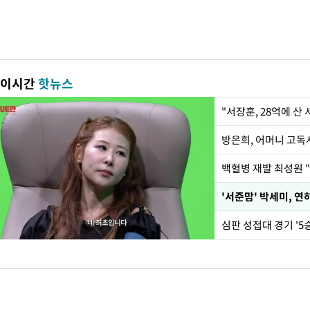
이시간
핫뉴스
"서장훈, 28억에 산
방은희, 어머니 고독사
백혈병 재발 최성원 "
'서준맘' 박세미, 연