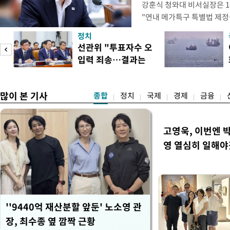
강훈식 청와대 비서실장은 1
"연내 메가특구 특별법 제정
향평가 등을 단축하고 전력, 
정치
교육 등 정주 여건을 신속하
선관위 "투표자수 오
실장은 이날 오후 청와대 춘
입력 죄송…결과는
프로젝트가 과감한 규제 혁신
정확"
많이 본 기사
종합
정치
국제
경제
금융
고영욱, 이번엔 
영 열심히 일해야
''9440억 재산분할 앞둔' 노소영 관
장, 최수종 옆 깜짝 근황