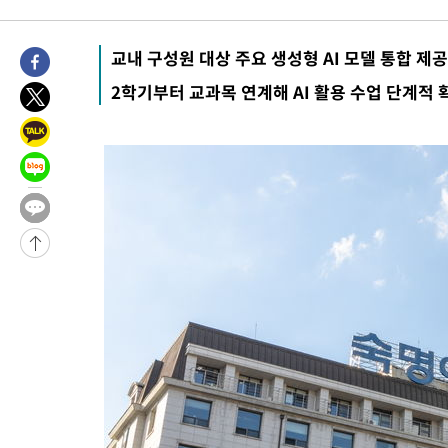
2시간 전 >
[속보]원·달러 환율, 오전 9시 1410.3원
2시간 전 >
[속보]코스닥, 8.85포인트(1.11%) 오른 807.66 개장
교내 구성원 대상 주요 생성형 AI 모델 통합 제공
2시간 전 >
[속보]코스피, 47.56포인트(0.76%) 오른 6306.33 개장
2학기부터 교과목 연계해 AI 활용 수업 단계적 
2시간 전 >
[속보]지하철 1호선 상행선 용산역 무정차 통과…"집회·시위"
3시간 전 >
'낮 최고 34도' 전국 더위 지속…강원·경상권 오전 비
-25696초 전 >
[단독]체온 40.6도 쓰러진 해명…"엄살"이라며 훈련강요
-24704초 전 >
[속보]강훈식 "충청권 246조·영남권 107조 투자 프로젝트 올
수"
-24351초 전 >
[속보]강훈식 "반도체 함께 성장 프로젝트 10년간 1조원 규모 
진…상생무역금융 5조 공급"
-23903초 전 >
[속보]강훈식 "연내 메가특구특별법 제정 추진…인허가·환경
평가 단축"
-22271초 전 >
[속보]경찰, '내부 비리' 자진신고자 징계 감면…포상금 1억으
대
-21515초 전 >
누그러진 극한 폭염…'낮 최고 34도' 무더위는 이어져[내일날씨
-18106초 전 >
제주 골프장서 멧돼지 출현 결국 사살…'이용객 대피'
-15924초 전 >
[속보]원·달러 환율, 2.3원 오른 1418.4원 마감
-15768초 전 >
[속보]코스피, 40.89포인트(0.65%) 오른 6299.66 마감
-15754초 전 >
[속보]코스닥, 55.66포인트(6.97%) 오른 854.47 마감
-12461초 전 >
대포통장 107개로 불법도박 수익 5062억 세탁…19명 검거