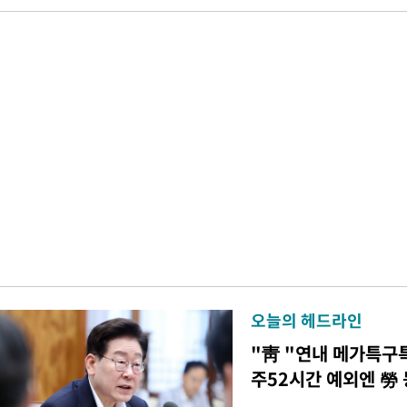
오늘의 헤드라인
"靑 "연내 메가특구
주52시간 예외엔 勞 