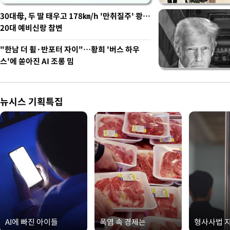
30대母, 두 딸 태우고 178㎞/h '만취질주' 쾅…
20대 예비신랑 참변
"한남 더 휠·반포터 자이"…황희 '버스 하우
스'에 쏟아진 AI 조롱 밈
뉴시스 기획특집
AI에 빠진 아이들
폭염 속 경제는
형사사법 