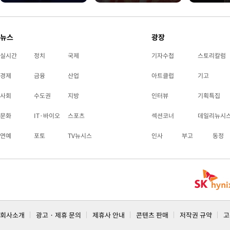
뉴스
광장
실시간
정치
국제
기자수첩
스토리칼럼
경제
금융
산업
아트클럽
기고
사회
수도권
지방
인터뷰
기획특집
문화
IT·바이오
스포츠
섹션코너
데일리뉴시
연예
포토
TV뉴시스
인사
부고
동정
회사소개
광고 · 제휴 문의
제휴사 안내
콘텐츠 판매
저작권 규약
고