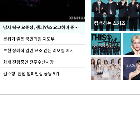
컴백하는 스키즈
한-미, UFS연합연습 1
남자 탁구 오준성, 챔피언스 요코하마 준우승
분위기 좋은 국민의힘 지도부
부친 장례식 열린 묘소 걷는 리오넬 메시
화재 진행중인 전주수산시장
김주형, 윈덤 챔피언십 공동 5위