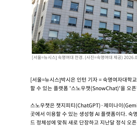
-10938초 전 >
[속보]이 대통령 "2028년 중순까지 광주 군공항 기능 다른 군
으로 임시 배치해 산단 조기 착공"
-8088초 전 >
포항스틸야드 관중석 천장 석재 낙하…K리그 전구장 긴급 점검
54분 전 >
[속보]'전장연 시위' 1호선 용산역 상행선 무정차 통과 종료
1시간 전 >
[속보]코스닥 지수 5%대 급등에 '매수 사이드카' 발동
2시간 전 >
[속보]원·달러 환율, 오전 9시 1410.3원
2시간 전 >
[속보]코스닥, 8.85포인트(1.11%) 오른 807.66 개장
[서울=뉴시스] 숙명여대 전경. (사진=숙명여대 제공) 2026.05
2시간 전 >
[속보]코스피, 47.56포인트(0.76%) 오른 6306.33 개장
2시간 전 >
[속보]지하철 1호선 상행선 용산역 무정차 통과…"집회·시위"
3시간 전 >
'낮 최고 34도' 전국 더위 지속…강원·경상권 오전 비
[서울=뉴시스]박시은 인턴 기자 = 숙명여자대학교
할 수 있는 플랫폼 '스노우챗(SnowChat)'을 오
스노우챗은 챗지피티(ChatGPT)·제미나이(Gemin
곳에서 이용할 수 있는 생성형 AI 플랫폼이다. 숙명
드 정체성에 맞춰 새로 단장하고 지난달 정식 오픈