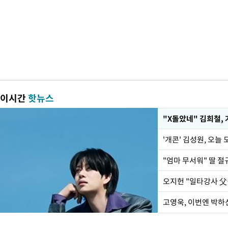
이시간
핫뉴스
'개콘' 김성원, 오늘