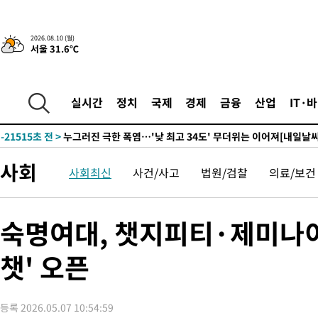
3시간 전 >
'낮 최고 34도' 전국 더위 지속…강원·경상권 오전 비
-25696초 전 >
[단독]체온 40.6도 쓰러진 해명…"엄살"이라며 훈련강요
2026.08.10 (월)
서울 31.6℃
-24704초 전 >
[속보]강훈식 "충청권 246조·영남권 107조 투자 프로젝트 올
수"
-24351초 전 >
[속보]강훈식 "반도체 함께 성장 프로젝트 10년간 1조원 규모 
진…상생무역금융 5조 공급"
-23903초 전 >
[속보]강훈식 "연내 메가특구특별법 제정 추진…인허가·환경
실시간
정치
국제
경제
금융
산업
IT·
평가 단축"
-22271초 전 >
[속보]경찰, '내부 비리' 자진신고자 징계 감면…포상금 1억으
대
-21515초 전 >
누그러진 극한 폭염…'낮 최고 34도' 무더위는 이어져[내일날씨
-18106초 전 >
제주 골프장서 멧돼지 출현 결국 사살…'이용객 대피'
사회
사회최신
사건/사고
법원/검찰
의료/보건
-15924초 전 >
[속보]원·달러 환율, 2.3원 오른 1418.4원 마감
-15768초 전 >
[속보]코스피, 40.89포인트(0.65%) 오른 6299.66 마감
-15754초 전 >
[속보]코스닥, 55.66포인트(6.97%) 오른 854.47 마감
숙명여대, 챗지피티·제미나이
-12461초 전 >
대포통장 107개로 불법도박 수익 5062억 세탁…19명 검거
챗' 오픈
-10938초 전 >
[속보]이 대통령 "2028년 중순까지 광주 군공항 기능 다른 군
으로 임시 배치해 산단 조기 착공"
-8088초 전 >
포항스틸야드 관중석 천장 석재 낙하…K리그 전구장 긴급 점검
54분 전 >
[속보]'전장연 시위' 1호선 용산역 상행선 무정차 통과 종료
등록 2026.05.07 10:54:59
1시간 전 >
[속보]코스닥 지수 5%대 급등에 '매수 사이드카' 발동