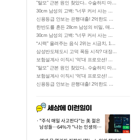
"주식 매일 사고판다"는 美 젊은
남성들…64%가 "나는 인생의
패배자“