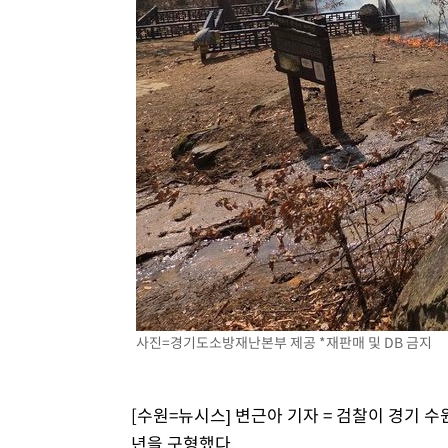
사진=경기도소방재난본부 제공 *재판매 및 DB 금지
[수원=뉴시스] 변근아 기자 = 검찰이 경기 수
년을 구형했다.