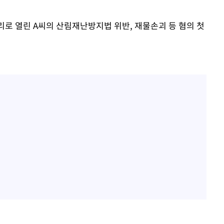
리로 열린 A씨의 산림재난방지법 위반, 재물손괴 등 혐의 첫