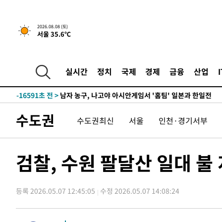
2시간 전 >
[속보]뉴욕증시 상승 마감…S&P 0.6% 나스닥 1.3%↑
-31295초 전 >
온열질환 사망자 3명 늘어…누적 환자 3000명 돌파
2026.08.08 (토)
서울 35.6℃
-25240초 전 >
강릉에 시간당 81.4㎜ 물폭탄…도로 잠기고 담벼락 붕괴
-21347초 전 >
백운산서 80년근 천종산삼 9뿌리 발견…감정가 1.3억원
-19057초 전 >
선재도서 해루질 나섰다 실종 60대, 닷새 만에 숨진 채 발
실시간
정치
국제
경제
금융
산업
-16591초 전 >
남자 농구, 나고야 아시안게임서 '홈팀' 일본과 한일전
-15967초 전 >
여수 오동도 해상서 모터보트 전복…1명 사망·1명 실종
-12194초 전 >
극한폭염 한풀 꺾이지만…'낮 최고 35도' 무더위, 열대야
수도권
수도권최신
서울
인천·경기서부
주 날씨]
-9212초 전 >
축구협회 "압수수색·성접대 논란 사과…쇄신의 기회로 삼
-7729초 전 >
[속보]'압수수색·성접대 논란' 축구협회 "실망과 걱정 안
송"
1시간 전 >
'최고 37도' 폭염 지속…강원동해안 최대 150㎜ 비
검찰, 수원 팔달산 일대 불 
2시간 전 >
[속보]뉴욕증시 상승 마감…S&P 0.6% 나스닥 1.3%↑
-31295초 전 >
온열질환 사망자 3명 늘어…누적 환자 3000명 돌파
등록 2026.05.07 12:45:05
수정 2026.05.07 14:08:24
-25240초 전 >
강릉에 시간당 81.4㎜ 물폭탄…도로 잠기고 담벼락 붕괴
-21347초 전 >
백운산서 80년근 천종산삼 9뿌리 발견…감정가 1.3억원
-19057초 전 >
선재도서 해루질 나섰다 실종 60대, 닷새 만에 숨진 채 발