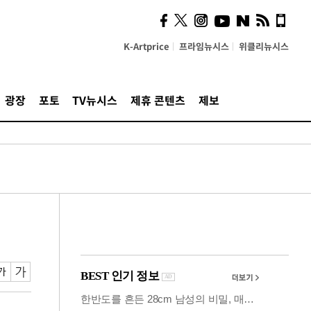
사이 해답 찾았죠"…알을
깨고 나온 '초자아'
K-Artprice
프라임뉴시스
위클리뉴시스
광장
포토
TV뉴시스
제휴 콘텐츠
제보