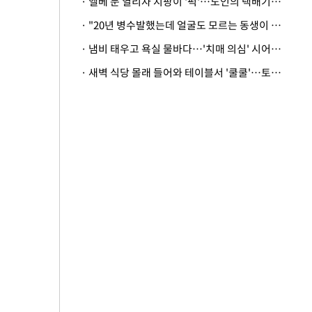
· 엘베 문 열리자 지팡이 '퍽'…노인의 택배기사 폭행 이유
· "20년 병수발했는데 얼굴도 모르는 동생이 유산 절반을"…배다른 형제 상속권 있을까
· 냄비 태우고 욕실 물바다…'치매 의심' 시어머니 검사 권유했다가 '날벼락'
· 새벽 식당 몰래 들어와 테이블서 '쿨쿨'…토사물 남기고 사라진 남성