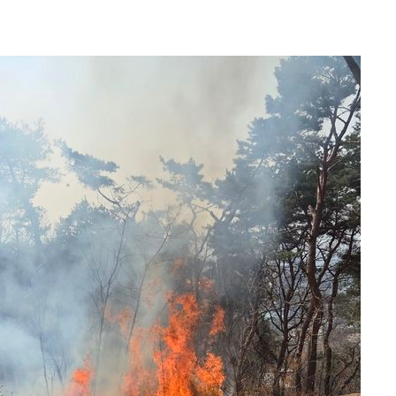
 계속[다음
겠다"
겨드려 죄