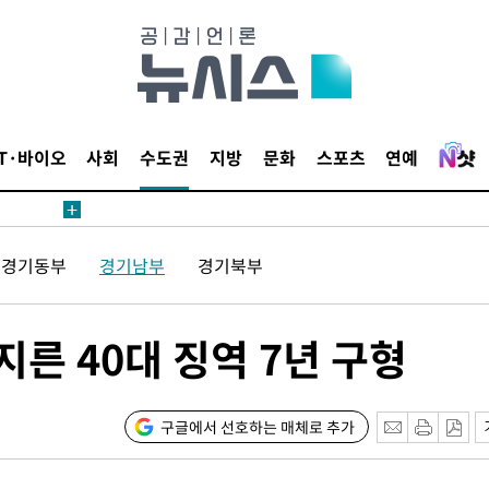
견
IT·바이오
사회
수도권
지방
문화
스포츠
연예
 계속[다음
경기동부
경기남부
경기북부
겠다"
겨드려 죄
지른 40대 징역 7년 구형
구글에서 선호하는 매체로 추가
견