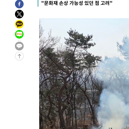
"문화재 손상 가능성 있던 점 고려"
-16591초 전 >
남자 농구, 나고야 아시안게임서 '홈팀' 일본과 한일전
-15967초 전 >
여수 오동도 해상서 모터보트 전복…1명 사망·1명 실종
-12194초 전 >
극한폭염 한풀 꺾이지만…'낮 최고 35도' 무더위, 열대야
주 날씨]
-9212초 전 >
축구협회 "압수수색·성접대 논란 사과…쇄신의 기회로 삼
-7729초 전 >
[속보]'압수수색·성접대 논란' 축구협회 "실망과 걱정 안
송"
1시간 전 >
'최고 37도' 폭염 지속…강원동해안 최대 150㎜ 비
2시간 전 >
[속보]뉴욕증시 상승 마감…S&P 0.6% 나스닥 1.3%↑