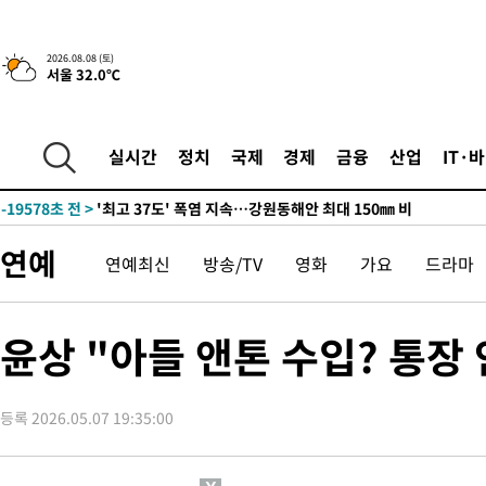
2026.08.08 (토)
서울 32.0℃
-12704초 전 >
[속보]뉴욕증시 상승 마감…S&P 0.6% 나스닥 1.3%↑
-30957초 전 >
[속보]'압수수색·성접대 논란' 축구협회 "실망과 걱정 안겨드려
실시간
정치
국제
경제
금융
산업
IT·
송"
-19578초 전 >
'최고 37도' 폭염 지속…강원동해안 최대 150㎜ 비
-12704초 전 >
[속보]뉴욕증시 상승 마감…S&P 0.6% 나스닥 1.3%↑
-30957초 전 >
[속보]'압수수색·성접대 논란' 축구협회 "실망과 걱정 안겨드려
연예
연예최신
방송/TV
영화
가요
드라마
송"
-19578초 전 >
'최고 37도' 폭염 지속…강원동해안 최대 150㎜ 비
-12704초 전 >
[속보]뉴욕증시 상승 마감…S&P 0.6% 나스닥 1.3%↑
윤상 "아들 앤톤 수입? 통장
등록 2026.05.07 19:35:00