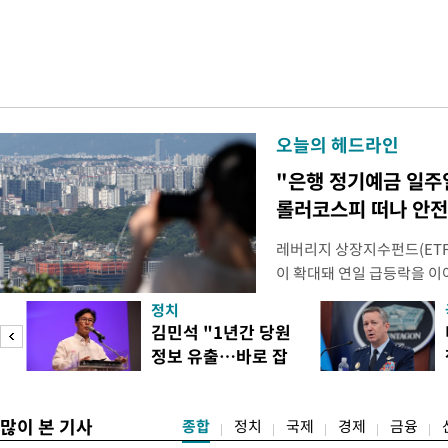
오늘의 헤드라인
"은행 정기예금 일주
롤러코스피 떠나 안전
레버리지 상장지수펀드(ETF
이 확대돼 연일 급등락을 
치하려는 수요가 점차 불어나
정치
으로 은행권 수신상품 금리
김민석 "1년간 당원
금으로 빠르게 몰리는 모습이
정보 유출…바로 잡
민·신한·하나·우리·NH농협
아야"
잔액은
많이 본 기사
종합
정치
국제
경제
금융