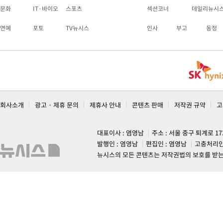
문화
IT·바이오
스포츠
섹션코너
데일리뉴시
연예
포토
TV뉴시스
인사
부고
동정
회사소개
광고 · 제휴 문의
제휴사 안내
콘텐츠 판매
저작권 규약
고
대표이사 : 염영남
주소 : 서울 중구 퇴계로 1
발행인 : 염영남
편집인 : 염영남
고충처리인
뉴시스의 모든 콘텐츠는 저작권법의 보호를 받는 바, 무