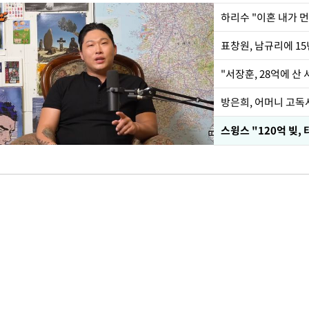
하리수 "이혼 내가 
"서장훈, 28억에 산
방은희, 어머니 고독사
스윙스 "120억 빚, 