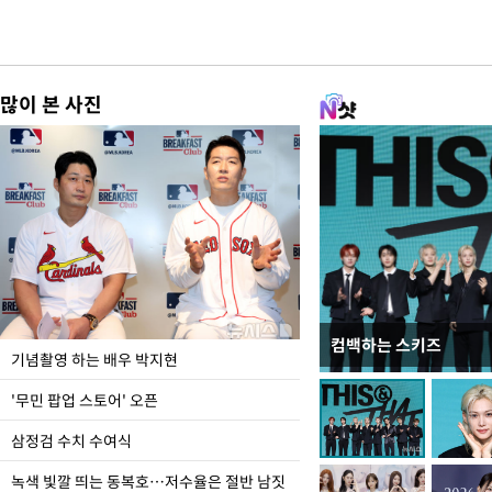
많이 본 사진
컴백하는 스키즈
이 대통령, 국가폭력 
기념촬영 하는 배우 박지현
가 책임지고 치유"
'무민 팝업 스토어' 오픈
삼정검 수치 수여식
녹색 빛깔 띄는 동복호…저수율은 절반 남짓