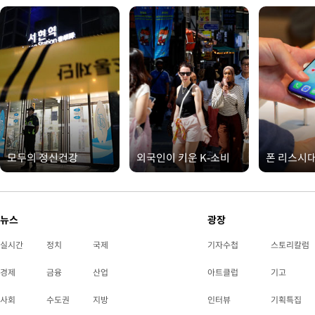
모두의 정신건강
외국인이 키운 K-소비
폰 리스시
뉴스
광장
실시간
정치
국제
기자수첩
스토리칼럼
경제
금융
산업
아트클럽
기고
사회
수도권
지방
인터뷰
기획특집