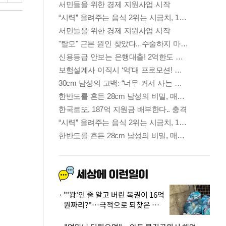
"'꽝'인 줄 알고 버린 복권이 16억
원짜리?"…극적으로 되찾은 사
연