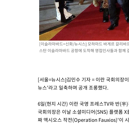
[이슬라마바드=신화/뉴시스] 모하마드 바게르 갈리바프 
스탄 이슬라마바드 공항에 도착해 영접인사들과 함께 걸어가
[서울=뉴시스]김민수 기자 = 이란 국회의장이
뉴스'라고 일축하며 공개 조롱했다.
6일(현지 시간) 이란 국영 프레스TV와 반(
국회의장은 이날 소셜미디어(SNS) 플랫폼 X를
짜 액시오스 작전(Operation Fauxios)'