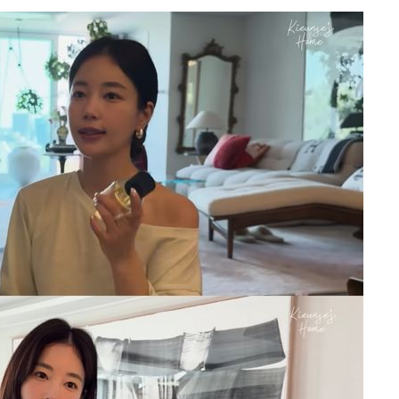
 계속[다음
삼겠다"
겨드려 죄