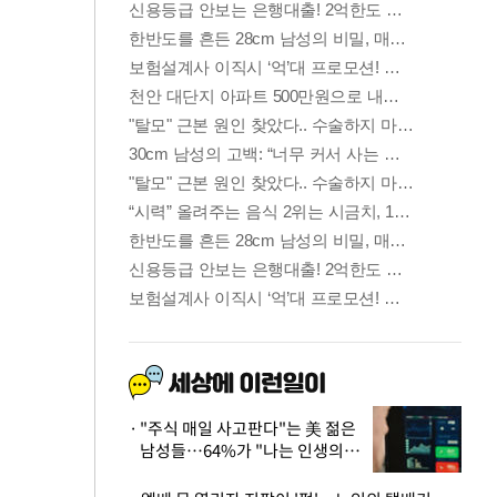
"주식 매일 사고판다"는 美 젊은
남성들…64%가 "나는 인생의
패배자“