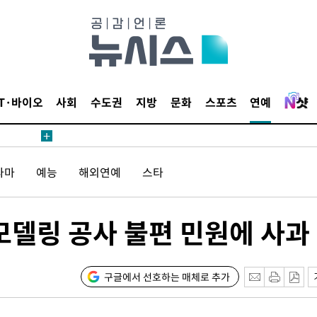
IT·바이오
사회
수도권
지방
문화
스포츠
연예
견
라마
예능
해외연예
스타
 계속[다음
삼겠다"
겨드려 죄
모델링 공사 불편 민원에 사과
구글에서 선호하는 매체로 추가
견