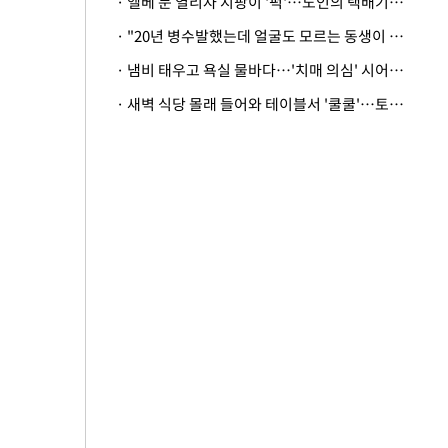
· 엘베 문 열리자 지팡이 '퍽'…노인의 택배기사 폭행 이유
· "20년 병수발했는데 얼굴도 모르는 동생이 유산 절반을"…배다른 형제 상속권 있을까
· 냄비 태우고 욕실 물바다…'치매 의심' 시어머니 검사 권유했다가 '날벼락'
· 새벽 식당 몰래 들어와 테이블서 '쿨쿨'…토사물 남기고 사라진 남성