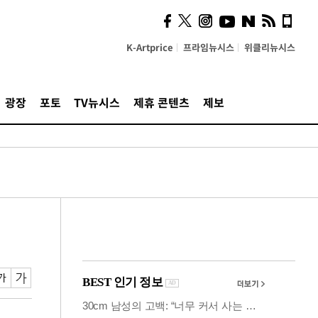
사이 해답 찾았죠"…알을
깨고 나온 '초자아'
K-Artprice
프라임뉴시스
위클리뉴시스
광장
포토
TV뉴시스
제휴 콘텐츠
제보