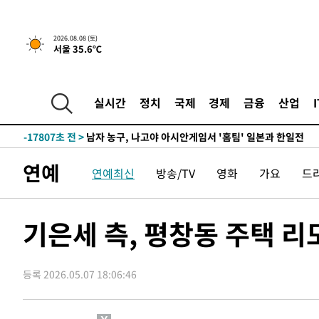
2026.08.08 (토)
서울 35.6℃
2시간 전 >
[속보]뉴욕증시 상승 마감…S&P 0.6% 나스닥 1.3%↑
-26456초 전 >
강릉에 시간당 81.4㎜ 물폭탄…도로 잠기고 담벼락 붕괴
-22563초 전 >
백운산서 80년근 천종산삼 9뿌리 발견…감정가 1.3억원
실시간
정치
국제
경제
금융
산업
-20273초 전 >
선재도서 해루질 나섰다 실종 60대, 닷새 만에 숨진 채 발
-17807초 전 >
남자 농구, 나고야 아시안게임서 '홈팀' 일본과 한일전
-17183초 전 >
여수 오동도 해상서 모터보트 전복…1명 사망·1명 실종
연예
연예최신
방송/TV
영화
가요
드
-13410초 전 >
극한폭염 한풀 꺾이지만…'낮 최고 35도' 무더위, 열대야
주 날씨]
-10428초 전 >
축구협회 "압수수색·성접대 논란 사과…쇄신의 기회로 
-8945초 전 >
[속보]'압수수색·성접대 논란' 축구협회 "실망과 걱정 안
기은세 측, 평창동 주택 리
송"
40분 전 >
'최고 37도' 폭염 지속…강원동해안 최대 150㎜ 비
2시간 전 >
[속보]뉴욕증시 상승 마감…S&P 0.6% 나스닥 1.3%↑
등록 2026.05.07 18:06:46
-26456초 전 >
강릉에 시간당 81.4㎜ 물폭탄…도로 잠기고 담벼락 붕괴
-22563초 전 >
백운산서 80년근 천종산삼 9뿌리 발견…감정가 1.3억원
-20273초 전 >
선재도서 해루질 나섰다 실종 60대, 닷새 만에 숨진 채 발