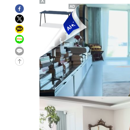
X
-17807초 전 >
남자 농구, 나고야 아시안게임서 '홈팀' 일본과 한일전
-17183초 전 >
여수 오동도 해상서 모터보트 전복…1명 사망·1명 실종
-13410초 전 >
극한폭염 한풀 꺾이지만…'낮 최고 35도' 무더위, 열대야
주 날씨]
-10428초 전 >
축구협회 "압수수색·성접대 논란 사과…쇄신의 기회로 
-8945초 전 >
[속보]'압수수색·성접대 논란' 축구협회 "실망과 걱정 안
송"
40분 전 >
'최고 37도' 폭염 지속…강원동해안 최대 150㎜ 비
2시간 전 >
[속보]뉴욕증시 상승 마감…S&P 0.6% 나스닥 1.3%↑