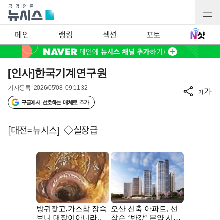
메인
랭킹
섹션
포토
[인사]한국기계연구원
기사등록
2026/05/08 09:11:32
가
가
구글에서 선호하는 매체로 추가
[대전=뉴시스] ◇실장급