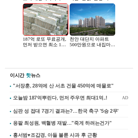
이시간
핫
뉴스
"서장훈, 28억에 산 서초 건물 450억에 매물로"
심판 성 접대 7경기 결과는?…한국 축구 '5승 2무'
응팔 최성원, 백혈병 재발…"죽게 하려는건가"
홍서범♥조갑경, 아들 불륜 사과 후 근황