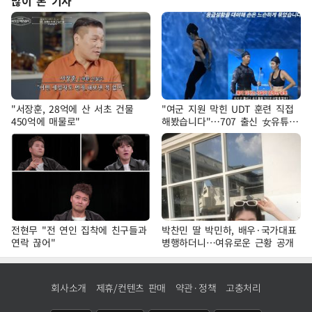
많이 본 기사
"서장훈, 28억에 산 서초 건물
"여군 지원 막힌 UDT 훈련 직접
450억에 매물로"
해봤습니다"…707 출신 女유튜버
'완벽 소화'
전현무 "전 연인 집착에 친구들과
박찬민 딸 박민하, 배우·국가대표
연락 끊어"
병행하더니…여유로운 근황 공개
회사소개
제휴/컨텐츠 판매
약관·정책
고충처리