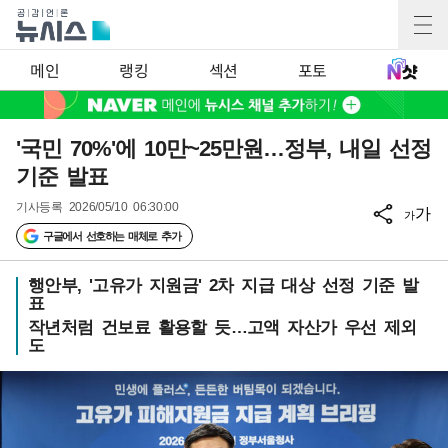
메인
랭킹
섹션
포토
'국민 70%'에 10만~25만원…정부, 내일 선정
기준 발표
기사등록
2026/05/10 06:30:00
가
가
구글에서 선호하는 매체로 추가
행안부, '고유가 지원금' 2차 지급 대상 선정 기준 발
표
작년처럼 건보료 활용할 듯…고액 자산가 우선 제외
도