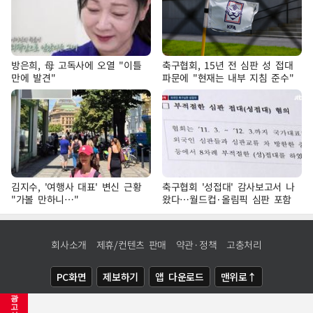
방은희, 母 고독사에 오열 "이틀
축구협회, 15년 전 심판 성 접대
만에 발견"
파문에 "현재는 내부 지침 준수"
김지수, '여행사 대표' 변신 근황
축구협회 '성접대' 감사보고서 나
"가볼 만하니…"
왔다…월드컵·올림픽 심판 포함
회사소개
제휴/컨텐츠 판매
약관·정책
고충처리
PC화면
제보하기
앱 다운로드
맨위로↑
광
COPYRIGHTⓒ
NEWSIS
ALL RIGHTS RESERVED.
고