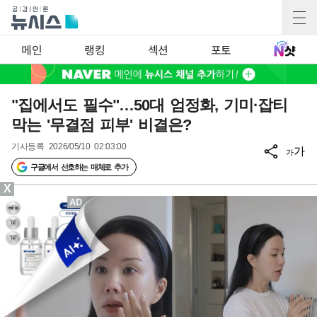
메인
랭킹
섹션
포토
"집에서도 필수"…50대 엄정화, 기미·잡티
막는 '무결점 피부' 비결은?
기사등록
2026/05/10 02:03:00
가
가
구글에서 선호하는 매체로 추가
X