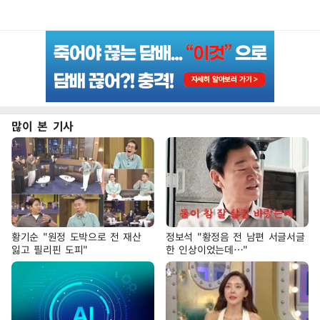
많이 본 기사
황기순 "원정 도박으로 전 재산
정보석 "황정음 전 남편 서글서글
잃고 필리핀 도피"
한 인상이었는데…"