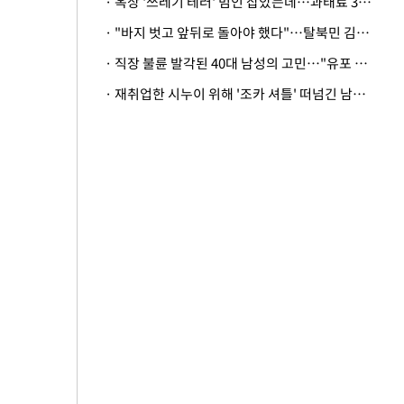
· 옥상 '쓰레기 테러' 범인 잡았는데…과태료 3만원 처분에 숙박업주 허탈
· "바지 벗고 앞뒤로 돌아야 했다"…탈북민 김서아, 기쁨조 검사 수치심 회상
· 직장 불륜 발각된 40대 남성의 고민…"유포 동료 명예훼손·협박죄 고소 가능할까"
· 재취업한 시누이 위해 '조카 셔틀' 떠넘긴 남편…아내 "난 못한다"