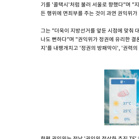
기를 '콜택시'처럼 불러 서울로 향했다"며 "
든 행위에 면죄부를 주는 것이 과연 권익위가
그는 "더욱이 지방선거를 앞둔 시점에 맞춰 
나도 뻔하다"며 "권익위가 정권에 유리한 결
지'를 내팽개치고 '정권의 방패막이', '권력
한편 권익위는 전날 '권익위 정상화 추진 TF