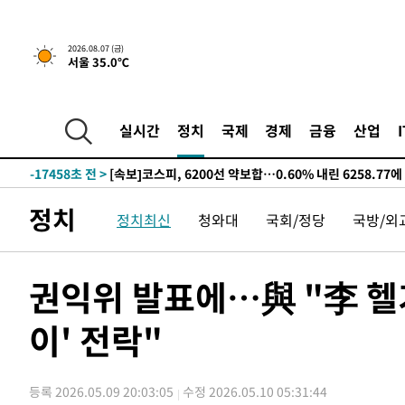
선포
-25385초 전 >
[단독]중수청 지원 검사들, 정원 초과 시 낮은 계급 임용
갈 수도
-23356초 전 >
낮 최고 37도 찜통더위…곳곳 소나기·강원 많은 비[내일
2026.08.07 (금)
서울 35.0℃
-21662초 전 >
SK하이닉스, 용인·청주 팹에 54조 투자…"AI 메모리 수
응"
-18518초 전 >
여자배구 이재영·이다영 자매, 아제르바이잔 투란VC 입
-17771초 전 >
외국인 심판 성 접대 7경기 들여다보니…한국 축구 '5승 2
실시간
정치
국제
경제
금융
산업
-17505초 전 >
[속보]코스닥, 2.86포인트(0.36%) 내린 798.81마감
-17458초 전 >
[속보]코스피, 6200선 약보합…0.60% 내린 6258.77에
-17438초 전 >
[속보]원·달러 환율, 7.7원 내린 1416.1원 마감
정치
정치최신
청와대
국회/정당
국방/외
-17327초 전 >
[속보] 노원서 40.1도 관측…서울, 2018년 이후 첫 40도
-14417초 전 >
[속보]종합특검, '계엄 수용공간 확보' 신용해 前교정본
-13290초 전 >
외신들도 주목한 韓축구 파문…"국민적 공분에 수사 재개
권익위 발표에…與 "李 헬
-13261초 전 >
11시간 압수수색에 성접대 파문까지…'쑥대밭' 된 축구
이' 전락"
-12283초 전 >
[속보]규제합리화위원회 부위원장에 김태유 서울대 공대
병태 후임
-8641초 전 >
[속보]국힘 윤리위, '돌려차기 발언' 진종오·서범수 징계 
-3966초 전 >
[속보] 7월 중국 수출 23.9%↑ 수입 27.5%↑…무역총액 
등록 2026.05.09 20:03:05
수정 2026.05.10 05:31:44
-1126초 전 >
[속보]'채상병 순직 책임' 임성근, 항소심도 징역 3년