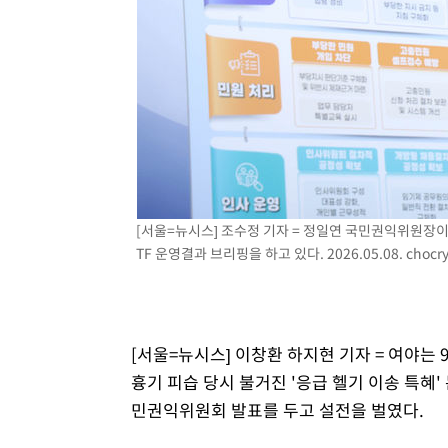
-12303초 전 >
[속보]규제합리화위원회 부위원장에 김태유 서울대 공대
병태 후임
-8661초 전 >
[속보]국힘 윤리위, '돌려차기 발언' 진종오·서범수 징계 
-3986초 전 >
[속보] 7월 중국 수출 23.9%↑ 수입 27.5%↑…무역총액 
-1146초 전 >
[속보]'채상병 순직 책임' 임성근, 항소심도 징역 3년
-1012초 전 >
[속보]종합특검, '관저이전 봐주기 감사' 유병호 구속기소
39분 전 >
민주 콩고 에볼라환자 4천명 돌파, 4053명 발생 1850명 사망
[서울=뉴시스] 조수정 기자 = 정일연 국민권익위원장
TF 운영결과 브리핑을 하고 있다. 2026.05.08.
chocr
[서울=뉴시스] 이창환 하지현 기자 = 여야는
흉기 피습 당시 불거진 '응급 헬기 이송 특혜
민권익위원회 발표를 두고 설전을 벌였다.