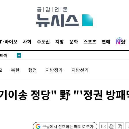
…희망지 못
날씨]
요 선제 대
단
무'
IT·바이오
사회
수도권
지방
문화
스포츠
연예
 마쳐
교
북한
행정
지방정가
지방선거
부장 기소
"
기이송 정당" 野 "'정권 방패
협회
 교수…이
절차 개시
25.3%↑
구글에서 선호하는 매체로 추가