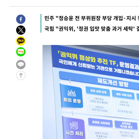
-992초 전 >
[속보]종합특검, '관저이전 봐주기 감사' 유병호 구속기소
40분 전 >
민주 콩고 에볼라환자 4천명 돌파, 4053명 발생 1850명 사망
민주 "정승윤 전 부위원장 부당 개입·지시
-25478초 전 >
"낮 기온 소폭 하락"…수도권 폭염중대경보, 폭염경보로
국힘 "권익위, '정권 입맛 맞춤 과거 세탁'
-25442초 전 >
[속보]이 대통령, '호우피해' 안동·의성 관할 4개 면 특
선포
-25405초 전 >
[단독]중수청 지원 검사들, 정원 초과 시 낮은 계급 임용
갈 수도
-23376초 전 >
낮 최고 37도 찜통더위…곳곳 소나기·강원 많은 비[내일
-21682초 전 >
SK하이닉스, 용인·청주 팹에 54조 투자…"AI 메모리 수
응"
-18538초 전 >
여자배구 이재영·이다영 자매, 아제르바이잔 투란VC 입
-17791초 전 >
외국인 심판 성 접대 7경기 들여다보니…한국 축구 '5승 2
-17525초 전 >
[속보]코스닥, 2.86포인트(0.36%) 내린 798.81마감
-17478초 전 >
[속보]코스피, 6200선 약보합…0.60% 내린 6258.77에
-17458초 전 >
[속보]원·달러 환율, 7.7원 내린 1416.1원 마감
-17347초 전 >
[속보] 노원서 40.1도 관측…서울, 2018년 이후 첫 40도
-14437초 전 >
[속보]종합특검, '계엄 수용공간 확보' 신용해 前교정본
-13310초 전 >
외신들도 주목한 韓축구 파문…"국민적 공분에 수사 재개
-13281초 전 >
11시간 압수수색에 성접대 파문까지…'쑥대밭' 된 축구