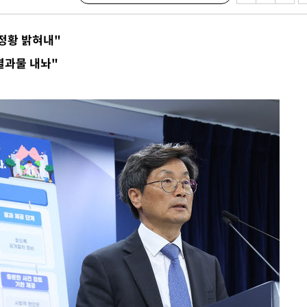
 정황 밝혀내"
 하향
 결과물 내놔"
별재난지역
…희망지 못
날씨]
요 선제 대
단
무'
 마쳐
부장 기소
"
협회