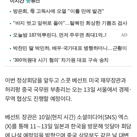
이시간
핫
뉴스
방은희, 母 고독사에 오열 "이틀 만에 발견"
"바지 벗고 앞뒤로 돌아"…탈북민 회상한 기쁨조 검사
박찬민 딸 박민하, 배우·국가대표 병행하더니…근황이
'300억원대 사기 혐의' 차가원 대표 구속 송치
이번 정상회담을 앞두고 스콧 베선트 미국 재무장관과
허리펑 중국 국무원 부총리는 오는 13일 서울에서 경제·
무역 협상도 진행할 예정이다.
베선트 장관은 10일(현지 시간) 소셜미디어(SNS) 엑스
(X)를 통해 11∼13일 일본과 한국을 방문해 잇달아 회담
에 나설 예정임을 밝혔으며 중국 상무부도 같은 날 대변