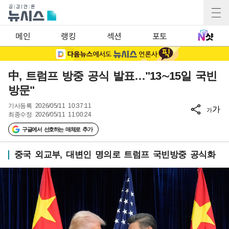
메인
랭킹
섹션
포토
中, 트럼프 방중 공식 발표…"13∼15일 국빈
방문"
기사등록
2026/05/11 10:37:11
가
가
최종수정
2026/05/11 11:00:24
구글에서 선호하는 매체로 추가
중국 외교부, 대변인 명의로 트럼프 국빈방중 공식화