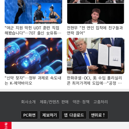
"여군 지원 막힌 UDT 훈련 직접
전현무 "전 연인 집착에 친구들과
해봤습니다"…707 출신 女유튜버
연락 끊어"
'완벽 소화'
"신약 찾자"…정부 과제로 속도내
한화큐셀·OCI, 美 수입 폴리실리
는 K-제약바이오
콘 최저가격제 도입에…"공정 경
쟁·수익성 개선 환영"
회사소개
제휴/컨텐츠 판매
약관·정책
고충처리
PC화면
제보하기
앱 다운로드
맨위로↑
광
COPYRIGHTⓒ
NEWSIS
ALL RIGHTS RESERVED.
고