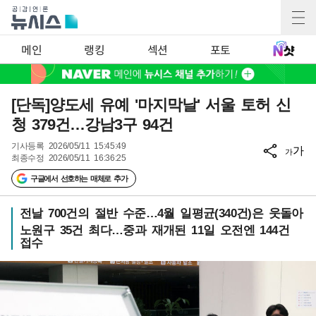
메인
랭킹
섹션
포토
[단독]양도세 유예 '마지막날' 서울 토허 신
청 379건…강남3구 94건
기사등록
2026/05/11 15:45:49
가
가
최종수정
2026/05/11 16:36:25
구글에서 선호하는 매체로 추가
전날 700건의 절반 수준…4월 일평균(340건)은 웃돌아
노원구 35건 최다…중과 재개된 11일 오전엔 144건
접수