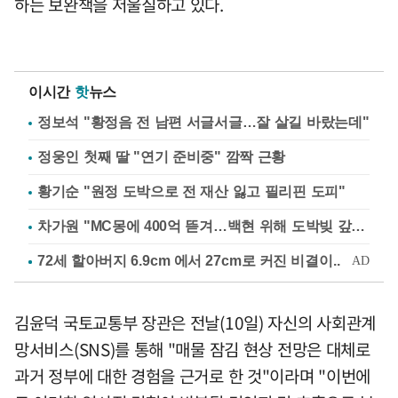
하는 보완책을 저울질하고 있다.
이시간
핫
뉴스
정보석 "황정음 전 남편 서글서글…잘 살길 바랐는데"
정웅인 첫째 딸 "연기 준비중" 깜짝 근황
황기순 "원정 도박으로 전 재산 잃고 필리핀 도피"
차가원 "MC몽에 400억 뜯겨…백현 위해 도박빚 갚아줘"
김윤덕 국토교통부 장관은 전날(10일) 자신의 사회관계
망서비스(SNS)를 통해 "매물 잠김 현상 전망은 대체로
과거 정부에 대한 경험을 근거로 한 것"이라며 "이번에