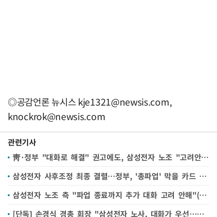
◎공감언론 뉴시스
kje1321@newsis.com
,
knockrok@newsis.com
관련기사
靑·정부 "대화로 해결" 권고에도, 삼성전자 노조 "고려안해"…'긴급조정' 힘실리나
삼성전자 사후조정 최종 결렬…정부, '총파업' 막을 카드 남았나
삼성전자 노조 측 "파업 종료까지 추가 대화 고려 안해"(종합)
[단독] 손경식 경총 회장 "삼성전자 노사, 대화가 우선…경제단체 성명도 검토"