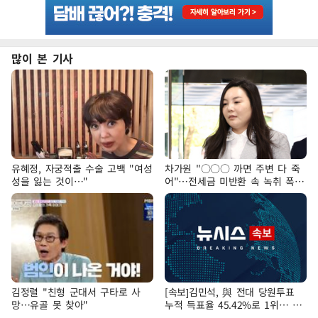
많이 본 기사
유혜정, 자궁적출 수술 고백 "여성
차가원 "○○○ 까면 주변 다 죽
성을 잃는 것이…"
어"…전세금 미반환 속 녹취 폭로
파장
김정렬 "친형 군대서 구타로 사
[속보]김민석, 與 전대 당원투표
망…유골 못 찾아"
누적 득표율 45.42%로 1위… 정
청래 44.56%