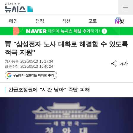
메인
랭킹
섹션
포토
靑 "삼성전자 노사 대화로 해결할 수 있도록
적극 지원"
기사등록
2026/05/13 15:17:34
가
가
최종수정
2026/05/13 16:40:24
구글에서 선호하는 매체로 추가
긴급조정권에 "시간 남아" 즉답 피해