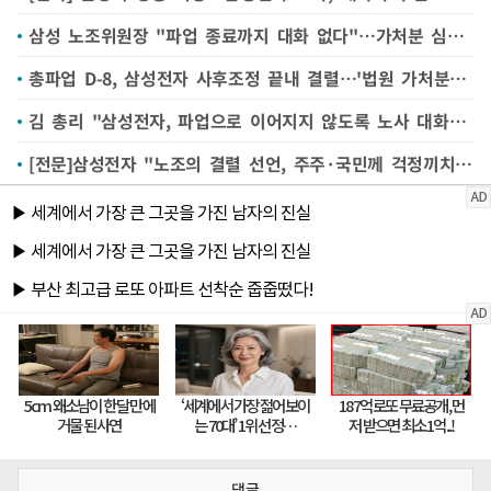
삼성 노조위원장 "파업 종료까지 대화 없다"…가처분 심문 종료
총파업 D-8, 삼성전자 사후조정 끝내 결렬…'법원 가처분 결정'에 운명 달렸다
김 총리 "삼성전자, 파업으로 이어지지 않도록 노사 대화 적극 지원"
[전문]삼성전자 "노조의 결렬 선언, 주주·국민께 걱정끼치는 행동…매우 유감"
댓글