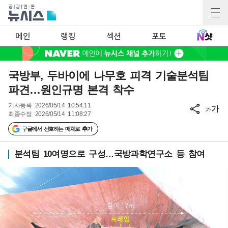
메인
랭킹
섹션
포토
국방부, 두바이에 나무호 피격 기술분석팀
파견…원인규명 본격 착수
기사등록
2026/05/14 10:54:11
가
가
최종수정
2026/05/14 11:08:27
구글에서 선호하는 매체로 추가
분석팀 10여명으로 구성…국방과학연구소 등 참여