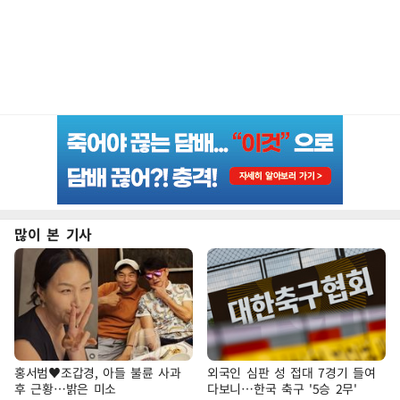
많이 본 기사
홍서범♥조갑경, 아들 불륜 사과
외국인 심판 성 접대 7경기 들여
후 근황…밝은 미소
다보니…한국 축구 '5승 2무'