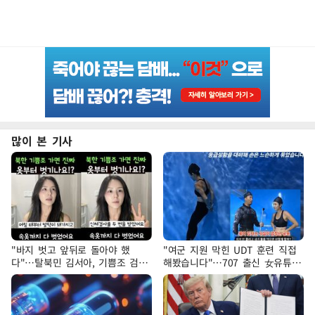
많이 본 기사
"바지 벗고 앞뒤로 돌아야 했
"여군 지원 막힌 UDT 훈련 직접
다"…탈북민 김서아, 기쁨조 검사
해봤습니다"…707 출신 女유튜버
수치심 회상
'완벽 소화'