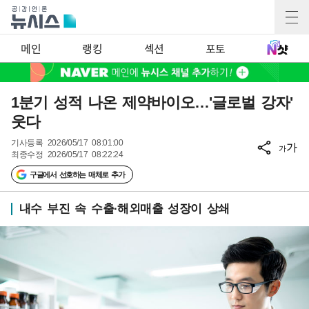
메인
랭킹
섹션
포토
1분기 성적 나온 제약바이오…'글로벌 강자'
웃다
기사등록
2026/05/17 08:01:00
가
가
최종수정
2026/05/17 08:22:24
구글에서 선호하는 매체로 추가
내수 부진 속 수출·해외매출 성장이 상쇄