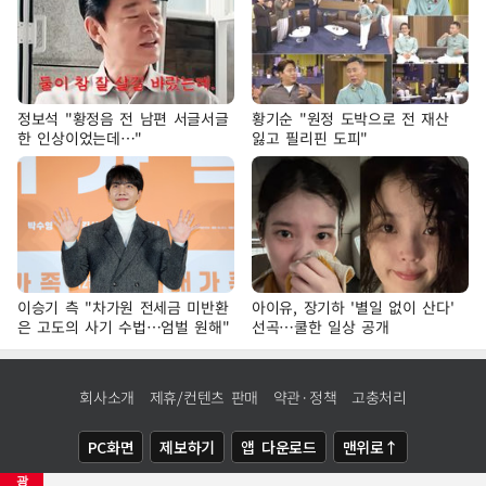
정보석 "황정음 전 남편 서글서글
황기순 "원정 도박으로 전 재산
한 인상이었는데…"
잃고 필리핀 도피"
이승기 측 "차가원 전세금 미반환
아이유, 장기하 '별일 없이 산다'
은 고도의 사기 수법…엄벌 원해"
선곡…쿨한 일상 공개
회사소개
제휴/컨텐츠 판매
약관·정책
고충처리
PC화면
제보하기
앱 다운로드
맨위로↑
광