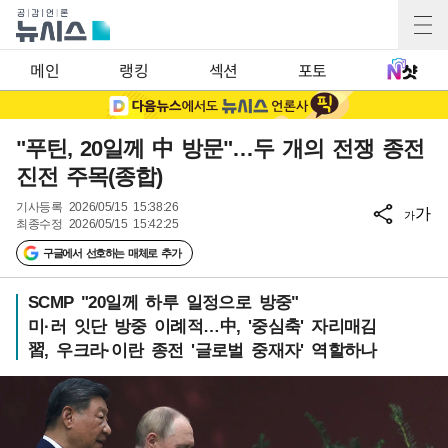
메인
랭킹
섹션
포토
"푸틴, 20일께 中 방문"…두 개의 전쟁 종전
진전 주목(종합)
기사등록
2026/05/15 15:38:26
가
가
최종수정
2026/05/15 15:42:25
구글에서 선호하는 매체로 추가
SCMP "20일께 하루 일정으로 방중"
미·러 잇단 방중 이례적…中, '중심축' 자리매김
習, 우크라·이란 종전 '글로벌 중재자' 역할하나