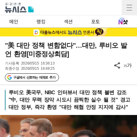
메인
랭킹
섹션
포토
"美 대만 정책 변함없다"…대만, 루비오 발
언 환영[미중정상회담]
기사등록
2026/05/15 16:36:13
가
가
최종수정
2026/05/15 16:48:25
구글에서 선호하는 매체로 추가
루비오 美국무, NBC 인터뷰서 대만 정책 불변 강조
"中, 대만 무력 장악 시도시 끔찍한 실수 될 것" 경고
대만 정부, 즉각 환영 "대만 해협 안정 지지에 감사"