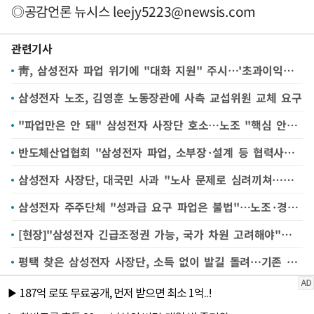
◎공감언론 뉴시스
leejy5223@newsis.com
관련기사
靑, 삼성전자 파업 위기에 "대화 지원" 주시…'초과이익공유' 논의 "검토 단계 아냐" 신중[한국에 무슨 일이③]
삼성전자 노조, 김영훈 노동장관에 사측 교섭위원 교체 요구
"파업만은 안 돼" 삼성전자 사장단 호소…노조 "핵심 안건 가져와야"
반도체산업협회 "삼성전자 파업, 소부장·설계 등 협력사에 부정적"
삼성전자 사장단, 대국민 사과 "노사 문제로 심려끼쳐…조건 없이 대화할 것"
삼성전자 주주단체 "성과급 요구 파업은 불법"…노조·경영진 상대 법적대응 예고
[현장]"삼성전자 긴급조정권 가능, 국가 차원 고려해야"…전문가들, 파업 자제 촉구
평택 찾은 삼성전자 사장단, 소득 없이 발길 돌려…기존 입장 되풀이