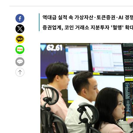
9시간 전 >
'최고 37도' 폭염 지속…강원동해안 최대 150㎜ 비
11시간 전 >
[속보]뉴욕증시 상승 마감…S&P 0.6% 나스닥 1.3%↑
역대급 실적 속 가상자산·토큰증권·AI 경
-19191초 전 >
이란 "호르무즈 재개방 합의 근접…美 배상 선행돼야"
증권업계, 코인 거래소 지분투자 '혈맹' 확
-10238초 전 >
[속보]與최고위원 제주·인천 순회경선…박선원·최민희
한민수·김용 순
-10191초 전 >
[속보]김민석, 與 전대 당원투표 누적 득표율 45.42%로 
청래 44.56%
-9473초 전 >
[속보]與 대표 경선 제주·인천 당원투표…金 47.75%·鄭 4
宋 10.17%
-9007초 전 >
이강인 "아틀레티코 이적 기뻐…등번호 7번 의미보단 팀 위
-8942초 전 >
[속보]與 당대표 경선, 제주·인천 권리당원 투표 김민석 승
-2716초 전 >
낮 최고 35도 '무더위'…동해안 시간당 30㎜ '강한 비'[내
-1986초 전 >
[속보]이강인 "감독님이 원하는 마음 느꼈고, 많은 트로피 
레티코 이적"
-1768초 전 >
수도권 40도 육박 '펄펄'…동해안 일부 지역엔 호의주의보
-737초 전 >
온열질환 사망자 3명 늘어…누적 환자 3000명 돌파
1시간 전 >
강릉에 시간당 81.4㎜ 물폭탄…도로 잠기고 담벼락 붕괴
2시간 전 >
백운산서 80년근 천종산삼 9뿌리 발견…감정가 1.3억원
3시간 전 >
선재도서 해루질 나섰다 실종 60대, 닷새 만에 숨진 채 발견
3시간 전 >
남자 농구, 나고야 아시안게임서 '홈팀' 일본과 한일전