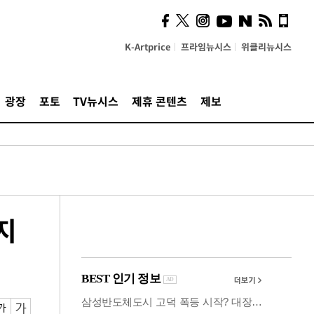
사이 해답 찾았죠"…알을
깨고 나온 '초자아'
K-Artprice
프라임뉴시스
위클리뉴시스
광장
포토
TV뉴시스
제휴 콘텐츠
제보
지