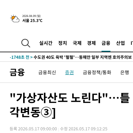
한민수·김용 순
-10171초 전 >
[속보]김민석, 與 전대 당원투표 누적 득표율 45.42%로 
청래 44.56%
-9453초 전 >
[속보]與 대표 경선 제주·인천 당원투표…金 47.75%·鄭 4
2026.08.09 (일)
서울 25.3℃
宋 10.17%
-8987초 전 >
이강인 "아틀레티코 이적 기뻐…등번호 7번 의미보단 팀 위
-8922초 전 >
[속보]與 당대표 경선, 제주·인천 권리당원 투표 김민석 승
-2696초 전 >
낮 최고 35도 '무더위'…동해안 시간당 30㎜ '강한 비'[내
실시간
정치
국제
경제
금융
산업
-1966초 전 >
[속보]이강인 "감독님이 원하는 마음 느꼈고, 많은 트로피 
레티코 이적"
-1748초 전 >
수도권 40도 육박 '펄펄'…동해안 일부 지역엔 호의주의보
-717초 전 >
온열질환 사망자 3명 늘어…누적 환자 3000명 돌파
금융
금융최신
증권
금융정책/통화
은행
1시간 전 >
강릉에 시간당 81.4㎜ 물폭탄…도로 잠기고 담벼락 붕괴
2시간 전 >
백운산서 80년근 천종산삼 9뿌리 발견…감정가 1.3억원
3시간 전 >
선재도서 해루질 나섰다 실종 60대, 닷새 만에 숨진 채 발견
"가상자산도 노린다"…틀 
3시간 전 >
남자 농구, 나고야 아시안게임서 '홈팀' 일본과 한일전
각변동③]
4시간 전 >
여수 오동도 해상서 모터보트 전복…1명 사망·1명 실종
5시간 전 >
극한폭염 한풀 꺾이지만…'낮 최고 35도' 무더위, 열대야 계
날씨]
5시간 전 >
축구협회 "압수수색·성접대 논란 사과…쇄신의 기회로 삼겠
등록 2026.05.17 09:00:00
수정 2026.05.17 09:12:25
6시간 전 >
[속보]'압수수색·성접대 논란' 축구협회 "실망과 걱정 안겨드