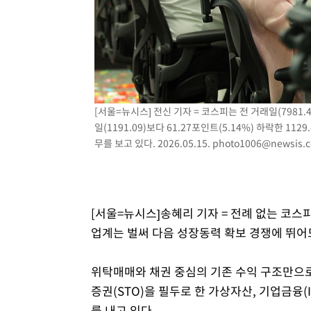
4시간 전 >
여수 오동도 해상서 모터보트 전복…1명 사망·1명 실종
5시간 전 >
극한폭염 한풀 꺾이지만…'낮 최고 35도' 무더위, 열대야 계
날씨]
5시간 전 >
축구협회 "압수수색·성접대 논란 사과…쇄신의 기회로 삼겠
6시간 전 >
[속보]'압수수색·성접대 논란' 축구협회 "실망과 걱정 안겨드
9시간 전 >
'최고 37도' 폭염 지속…강원동해안 최대 150㎜ 비
[서울=뉴시스] 전신 기자 = 코스피는 전 거래일(7981.41
11시간 전 >
[속보]뉴욕증시 상승 마감…S&P 0.6% 나스닥 1.3%↑
일(1191.09)보다 61.27포인트(5.14%) 하락한 
무를 보고 있다. 2026.05.15.
photo1006@newsis.
[서울=뉴시스]송혜리 기자 = 전례 없는 코
업계는 벌써 다음 성장동력 확보 경쟁에 뛰어
위탁매매와 채권 중심의 기존 수익 구조만으
증권(STO)을 필두로 한 가상자산, 기업금융(I
를 내고 있다.