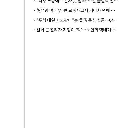
· "척추 부상에도 검사 못 받아"…전 올림픽 선수, 美봅슬레이협회 상대 소송
· 英유명 여배우, 큰 교통사고서 기아차 덕에 살았다
· "주식 매일 사고판다"는 美 젊은 남성들…64%가 "나는 인생의 패배자“
· 엘베 문 열리자 지팡이 '퍽'…노인의 택배기사 폭행 이유