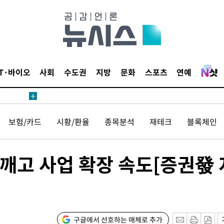
1위… 정
2.08%·
해 뛸 것"
리
일날씨]
IT·바이오
사회
수도권
지방
문화
스포츠
연예
원해 아틀
보험/카드
시황/환율
종목분석
재테크
블록체인
깨고 사업 확장 속도[증권發 
속[다음주
다"
구글에서 선호하는 매체로 추가
려 죄송"