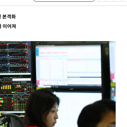
쟁 본격화
대 이어져
·서미화·
1위… 정
2.08%·
해 뛸 것"
리
일날씨]
원해 아틀