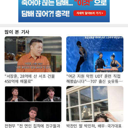
많이 본 기사
"서장훈, 28억에 산 서초 건물
"여군 지원 막힌 UDT 훈련 직접
450억에 매물로"
해봤습니다"…707 출신 女유튜버
'완벽 소화'
전현무 "전 연인 집착에 친구들과
박찬민 딸 박민하, 배우·국가대표