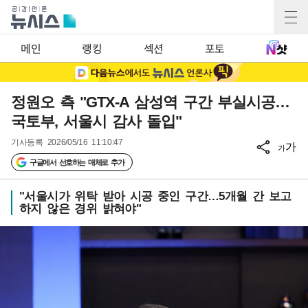
메인
랭킹
섹션
포토
정원오 측 "GTX-A 삼성역 구간 부실시공…
국토부, 서울시 감사 돌입"
기사등록
2026/05/16 11:10:47
가
가
구글에서 선호하는 매체로 추가
"서울시가 위탁 받아 시공 중인 구간…5개월 간 보고
하지 않은 경위 밝혀야"