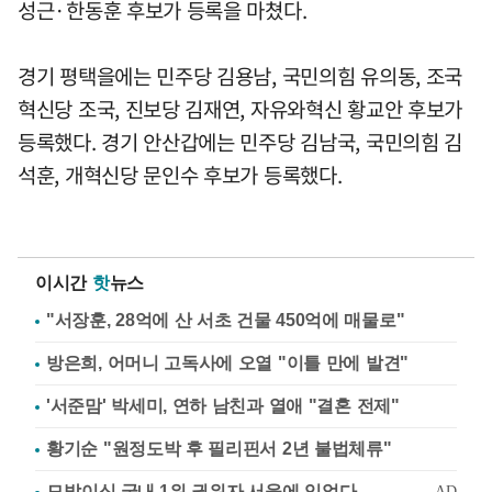
성근·한동훈 후보가 등록을 마쳤다.
경기 평택을에는 민주당 김용남, 국민의힘 유의동, 조국
혁신당 조국, 진보당 김재연, 자유와혁신 황교안 후보가
등록했다. 경기 안산갑에는 민주당 김남국, 국민의힘 김
석훈, 개혁신당 문인수 후보가 등록했다.
이시간
핫
뉴스
"서장훈, 28억에 산 서초 건물 450억에 매물로"
방은희, 어머니 고독사에 오열 "이틀 만에 발견"
'서준맘' 박세미, 연하 남친과 열애 "결혼 전제"
황기순 "원정도박 후 필리핀서 2년 불법체류"