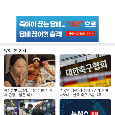
많이 본 기사
홍서범♥조갑경, 아들 불륜 사과
외국인 심판 성 접대 7경기 들여
후 근황…밝은 미소
다보니…한국 축구 '5승 2무'