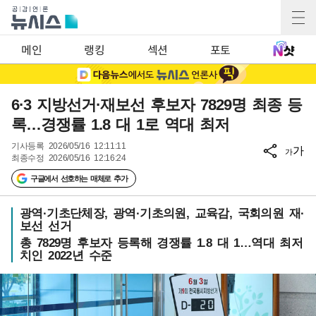
메인
랭킹
섹션
포토
6·3 지방선거·재보선 후보자 7829명 최종 등
록…경쟁률 1.8 대 1로 역대 최저
기사등록
2026/05/16 12:11:11
가
가
최종수정
2026/05/16 12:16:24
구글에서 선호하는 매체로 추가
광역·기초단체장, 광역·기초의원, 교육감, 국회의원 재·
보선 선거
총 7829명 후보자 등록해 경쟁률 1.8 대 1…역대 최저
치인 2022년 수준