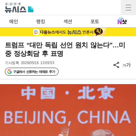
메인
랭킹
섹션
포토
트럼프 “대만 독립 선언 원치 않는다”…미
중 정상회담 후 표명
기사등록
2026/05/16 13:09:53
가
가
구글에서 선호하는 매체로 추가