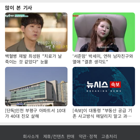
많이 본 기사
백혈병 재발 최성원 "치료가 날
'서준맘' 박세미, 연하 남자친구와
죽이는 것 같았다" 눈물
열애 "결혼 생각도"
[단독]인천 부평구 아파트서 10대
[속보]이 대통령 "부동산 공급 기
가 40대 친모 살해
존 사고방식 매달리지 말고 과감
히 실천"
회사소개
제휴/컨텐츠 판매
약관·정책
고충처리