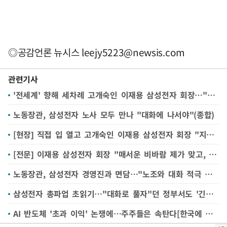
◎공감언론 뉴시스
leejy5223@newsis.com
관련기사
'전세계' 향해 세차례 고개숙인 이재용 삼성전자 회장…"글로벌 후폭풍 우려 속 직접 전면에"
노동장관, 삼성전자 노사 모두 만나 "대화에 나서야"(종합)
[현장] 직접 입 열고 고개숙인 이재용 삼성전자 회장 "지혜롭게 힘모아야, 비바람 제가 맞을 것"
[전문] 이재용 삼성전자 회장 "매서운 비바람 제가 맞고, 다 제 탓으로 돌리겠다"
노동장관, 삼성전자 경영진과 면담…"노조와 대화 적극 나서야"
삼성전자 총파업 초읽기…"대화로 풀자"던 정부서도 '긴급조정' 기류 확산
AI 반도체 '초과 이익' 논쟁에…주주들은 속탄다[한국에 무슨 일이④]