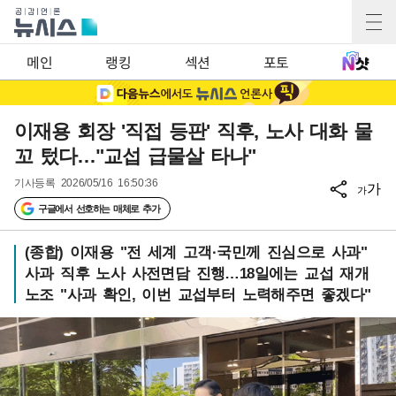
메인
랭킹
섹션
포토
이재용 회장 '직접 등판' 직후, 노사 대화 물
꼬 텄다…"교섭 급물살 타나"
기사등록
2026/05/16 16:50:36
가
가
구글에서 선호하는 매체로 추가
(종합) 이재용 "전 세계 고객·국민께 진심으로 사과"
사과 직후 노사 사전면담 진행…18일에는 교섭 재개
노조 "사과 확인, 이번 교섭부터 노력해주면 좋겠다"