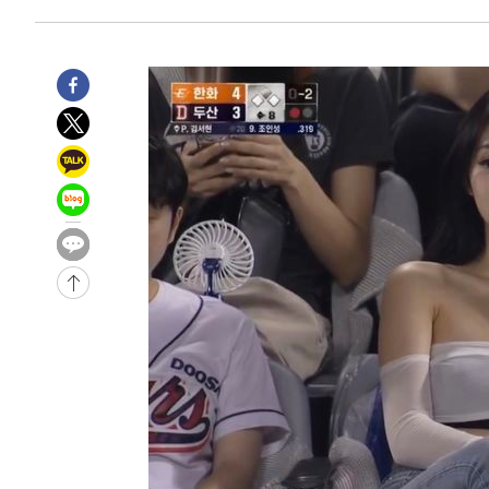
-1734초 전 >
11시간 압수수색에 성접대 파문까지…'쑥대밭' 된 축구협
-756초 전 >
[속보]규제합리화위원회 부위원장에 김태유 서울대 공대 
태 후임
-30848초 전 >
이강인, 폭염 속 AT마드리드 첫 훈련…80명 식사 대접까
-27987초 전 >
미 사업체 일자리, 7월에 2.3만개 순감하고 그 전 2개월 1
하향수정 (2보)
-27435초 전 >
[속보] 미 사업체, 일자리 7월에 2.3만 개 줄어…실업률은
↓
-23298초 전 >
[속보]이 대통령 "부동산 공급 기존 사고방식 매달리지 
실천"
-22383초 전 >
이란, "오만과 '중앙 단일 루트' 합의…북쪽 인바운드·남
운드는 임시"
-13951초 전 >
"낮 기온 소폭 하락"…수도권 폭염중대경보, 폭염경보로
-13915초 전 >
[속보]이 대통령, '호우피해' 안동·의성 관할 4개 면 특
선포
-13878초 전 >
[단독]중수청 지원 검사들, 정원 초과 시 낮은 계급 임용
갈 수도
-11849초 전 >
낮 최고 37도 찜통더위…곳곳 소나기·강원 많은 비[내일
-10155초 전 >
SK하이닉스, 용인·청주 팹에 54조 투자…"AI 메모리 수
응"
-7011초 전 >
여자배구 이재영·이다영 자매, 아제르바이잔 투란VC 입단
-6264초 전 >
외국인 심판 성 접대 7경기 들여다보니…한국 축구 '5승 2
-5998초 전 >
[속보]코스닥, 2.86포인트(0.36%) 내린 798.81마감
-5951초 전 >
[속보]코스피, 6200선 약보합…0.60% 내린 6258.77에 