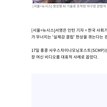
-5931초 전 >
[속보]원·달러 환율, 7.7원 내린 1416.1원 마감
[서울=뉴시스] 생성형 AI 기술로 조작된 야구장 관람석 여성
-5820초 전 >
[속보] 노원서 40.1도 관측…서울, 2018년 이후 첫 40도
-2910초 전 >
[속보]종합특검, '계엄 수용공간 확보' 신용해 前교정본부
-1783초 전 >
외신들도 주목한 韓축구 파문…"국민적 공분에 수사 재개"
[서울=뉴시스]서영은 인턴 기자 = 한국 사회
-1754초 전 >
11시간 압수수색에 성접대 파문까지…'쑥대밭' 된 축구협
가 무너지는 '실제감 결핍' 현상을 겪는다는 
-776초 전 >
[속보]규제합리화위원회 부위원장에 김태유 서울대 공대 
태 후임
17일 홍콩 사우스차이나모닝포스트(SCMP)
장 여신 비디오를 대표적 사례로 꼽았다.