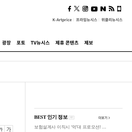
시, 스마트폰 액세서리에
NFC 더했다
K-Artprice
프라임뉴시스
위클리뉴시스
광장
포토
TV뉴시스
제휴 콘텐츠
제보