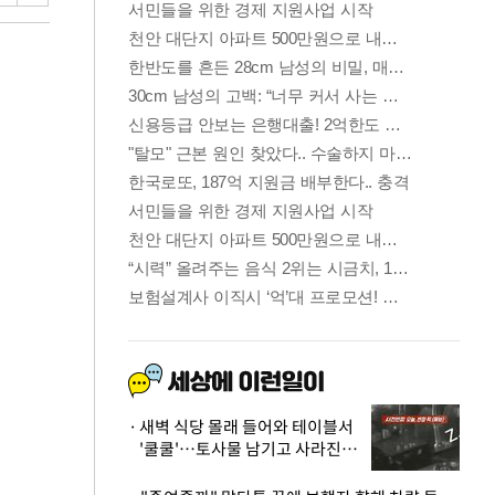
새벽 식당 몰래 들어와 테이블서
'쿨쿨'…토사물 남기고 사라진 남
성