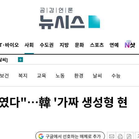
 4.1%로
말고 과감히
쪽 아웃바
 하향
별재난지역
IT·바이오
사회
수도권
지방
문화
스포츠
연예
…희망지 못
날씨]
요 선제 대
/보건
복지
교육
노동
환경
날씨
수능
무'
였다"…韓 '가짜 생성형 현
마쳐
장 기소
구글에서 선호하는 매체로 추가