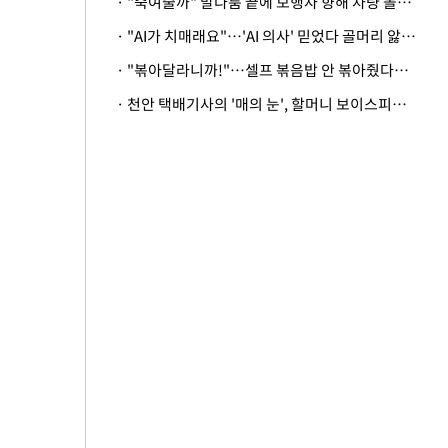
· "죽여줄까" 말다툼 끝에 보행자 향해 차량 돌진…50대 여성 중상
· "AI가 치매래요"…'AI 의사' 믿었다 골머리 앓는 美 의료계 '경고'
· "볶아달라니까!"…셀프 볶음밥 안 볶아줬다고 사장 폭행한 손님
· 천안 택배기사의 '매의 눈', 할머니 보이스피싱 피해 막아