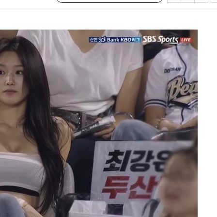
회
교수…이병
지(종합)
0.3만개
 4.1%로
말고 과감히
쪽 아웃바
 하향
별재난지역
…희망지 못
날씨]
요 선제 대
무'
마쳐