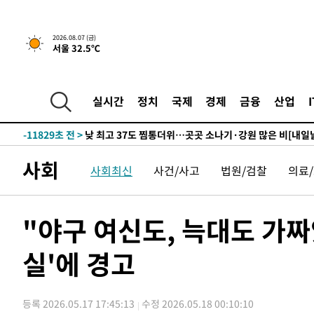
하향수정 (2보)
-27415초 전 >
[속보] 미 사업체, 일자리 7월에 2.3만 개 줄어…실업률은
↓
-23278초 전 >
[속보]이 대통령 "부동산 공급 기존 사고방식 매달리지 
2026.08.07 (금)
서울 32.5℃
실천"
-22363초 전 >
이란, "오만과 '중앙 단일 루트' 합의…북쪽 인바운드·남
운드는 임시"
-13931초 전 >
"낮 기온 소폭 하락"…수도권 폭염중대경보, 폭염경보로
-13895초 전 >
[속보]이 대통령, '호우피해' 안동·의성 관할 4개 면 특
실시간
정치
국제
경제
금융
산업
선포
-13858초 전 >
[단독]중수청 지원 검사들, 정원 초과 시 낮은 계급 임용
갈 수도
-11829초 전 >
낮 최고 37도 찜통더위…곳곳 소나기·강원 많은 비[내일
-10135초 전 >
SK하이닉스, 용인·청주 팹에 54조 투자…"AI 메모리 수
사회
사회최신
사건/사고
법원/검찰
의료
응"
-6991초 전 >
여자배구 이재영·이다영 자매, 아제르바이잔 투란VC 입단
-6244초 전 >
외국인 심판 성 접대 7경기 들여다보니…한국 축구 '5승 2
-5978초 전 >
[속보]코스닥, 2.86포인트(0.36%) 내린 798.81마감
"야구 여신도, 늑대도 가짜
-5931초 전 >
[속보]코스피, 6200선 약보합…0.60% 내린 6258.77에 
실'에 경고
-5911초 전 >
[속보]원·달러 환율, 7.7원 내린 1416.1원 마감
-5800초 전 >
[속보] 노원서 40.1도 관측…서울, 2018년 이후 첫 40도
-2890초 전 >
[속보]종합특검, '계엄 수용공간 확보' 신용해 前교정본부
등록 2026.05.17 17:45:13
수정 2026.05.18 00:10:10
-1763초 전 >
외신들도 주목한 韓축구 파문…"국민적 공분에 수사 재개"