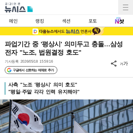
메인
랭킹
섹션
포토
파업기간 중 '평상시' 의미두고 충돌…삼성
전자 "노조, 법원결정 호도"
기사등록
2026/05/18 15:59:16
가
가
구글에서 선호하는 매체로 추가
사측 "노조 '평상시' 의미 호도"
"평일·주말 각각 인력 유지해야"