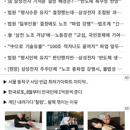
法 삼성전자 가처분 결정 배경은?…"반도체 특수성 반영"
법원 "평시수준 유지" 결정했는데…삼성전자 조합원 과연 얼마나 파업 참여할까
법원 '일부인용' 결정에도 노조 "파업 강행"…법조계 "긴급조정권 검토 필요성 유효"
李 '삼전 노조 겨냥'에…노동장관 "교섭, 국민경제에 기여해야"
"中으로 기술유출"·"100조 적자나도 끝까지" 파업 앞두고 온라인서 '막말' 쏟아져
법원 "평시인력 유지" 판단했지만…삼성전자 '반도체 생산차질 리스크' 여전히 커
[현장] 삼성전자 주주단체 "노조 총파업 강행시, 불법성 따지고 소송·집회 나설 것"