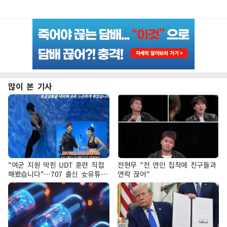
많이 본 기사
"여군 지원 막힌 UDT 훈련 직접
전현무 "전 연인 집착에 친구들과
해봤습니다"…707 출신 女유튜버
연락 끊어"
'완벽 소화'