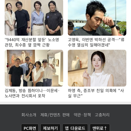
''9440억 재산분할 앞둔' 노소영
고영욱, 이번엔 박하선 공격…"류
관장, 최수종 옆 깜짝 근황
수영 열심히 일해야겠네"
김제동, 방송 뜸하더니…이문세·
하영 측, 증조부 친일 의혹에 "사
노사연과 전시회서 포착
실 무근"
회사소개
제휴/컨텐츠 판매
약관·정책
고충처리
PC화면
제보하기
앱 다운로드
맨위로↑