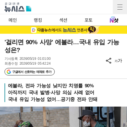
메인
랭킹
섹션
포토
'걸리면 90% 사망' 에볼라…국내 유입 가능
성은?
기사등록
2026/05/19 01:01:00
가
가
최종수정
2026/05/19 05:42:24
구글에서 선호하는 매체로 추가
에볼라, 전파 가능성 낮지만 치명률 90%
아직까지 국내 발병·사망 의심 사례 없어
국내 유입 가능성 없어…공기중 전파 안돼