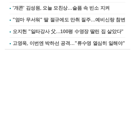
'개콘' 김성원, 오늘 모친상…슬픔 속 빈소 지켜
"엄마 무서워" 딸 절규에도 만취 질주…예비신랑 참변
오지헌 "일타강사 父…100평 수영장 딸린 집 살았다"
고영욱, 이번엔 박하선 공격…"류수영 열심히 일해야"