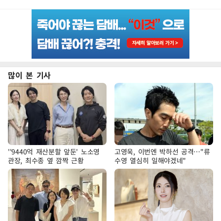
많이 본 기사
''9440억 재산분할 앞둔' 노소영
고영욱, 이번엔 박하선 공격…"류
관장, 최수종 옆 깜짝 근황
수영 열심히 일해야겠네"