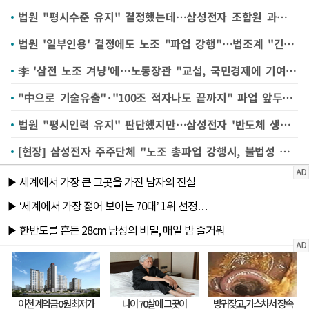
법원 "평시수준 유지" 결정했는데…삼성전자 조합원 과연 얼마나 파업 참여할까
법원 '일부인용' 결정에도 노조 "파업 강행"…법조계 "긴급조정권 검토 필요성 유효"
李 '삼전 노조 겨냥'에…노동장관 "교섭, 국민경제에 기여해야"
"中으로 기술유출"·"100조 적자나도 끝까지" 파업 앞두고 온라인서 '막말' 쏟아져
법원 "평시인력 유지" 판단했지만…삼성전자 '반도체 생산차질 리스크' 여전히 커
[현장] 삼성전자 주주단체 "노조 총파업 강행시, 불법성 따지고 소송·집회 나설 것"