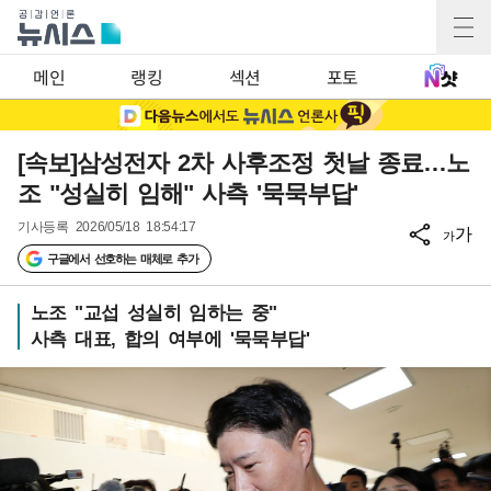
메인
랭킹
섹션
포토
[속보]삼성전자 2차 사후조정 첫날 종료…노
조 "성실히 임해" 사측 '묵묵부답'
기사등록
2026/05/18 18:54:17
가
가
구글에서 선호하는 매체로 추가
노조 "교섭 성실히 임하는 중"
사측 대표, 합의 여부에 '묵묵부답'