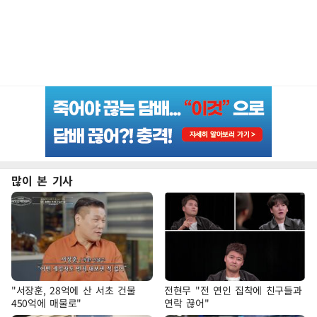
많이 본 기사
"서장훈, 28억에 산 서초 건물
전현무 "전 연인 집착에 친구들과
450억에 매물로"
연락 끊어"