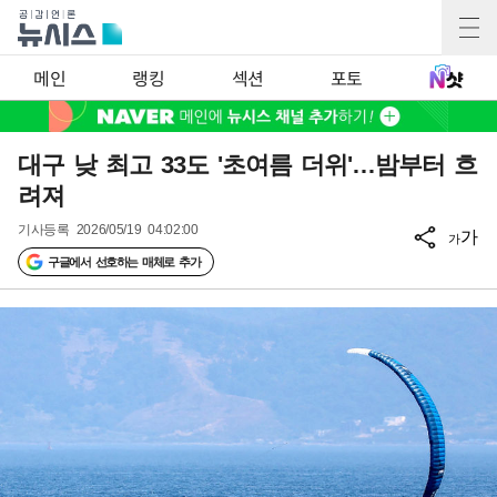
메인
랭킹
섹션
포토
대구 낮 최고 33도 '초여름 더위'…밤부터 흐
려져
기사등록
2026/05/19 04:02:00
가
가
구글에서 선호하는 매체로 추가