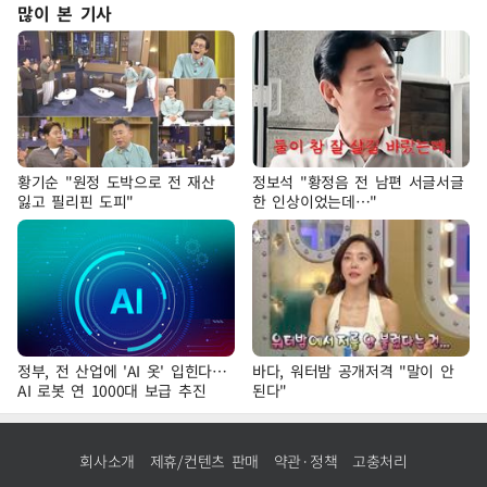
많이 본 기사
황기순 "원정 도박으로 전 재산
정보석 "황정음 전 남편 서글서글
잃고 필리핀 도피"
한 인상이었는데…"
정부, 전 산업에 'AI 옷' 입힌다…
바다, 워터밤 공개저격 "말이 안
AI 로봇 연 1000대 보급 추진
된다"
회사소개
제휴/컨텐츠 판매
약관·정책
고충처리