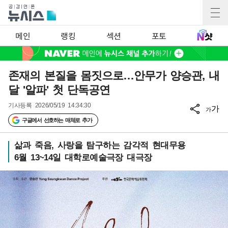
메인
랭킹
섹션
포토
존재의 본질을 몸짓으로…안무가 양승관, 내
달 '알파' 첫 단독공연
기사등록
2026/05/19 14:34:30
가
가
구글에서 선호하는 매체로 추가
삶과 죽음, 사랑을 탐구하는 감각적 현대무용
6월 13~14일 대학로예술극장 대극장