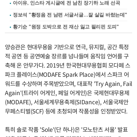
아이유, 인스타 게시글에 전 남친 장기하 노래 선곡
정보석 "황정음 전 남편 서글서글…잘 살길 바랐는데"
황기순 "원정 도박으로 전 재산 잃고 필리핀 도피"
양승관은 현대무용을 기반으로 연극, 뮤지컬, 공간 특정
적 공연 등 공연예술 장르를 넘나들며 움직임 언어를 구
축해 온 안무가다. 2019년 한국현대무용협회 모다페 스
파크 플레이스(MODAFE Spark Place)에서 스파크 어
워드를 수상하며 주목받았으며, 대표작 'Try Again, Fail
Again'(트라이 어게인, 페일 어게인)은 국제현대무용제
(MODAFE), 서울세계무용축제(SIDance), 서울국제안
무페스티벌(SCF) 등에 초청되며 작품성을 인정받았다.
특히 솔로 작품 'Sole'(단 하나)은 '모노탄츠 서울' 발표