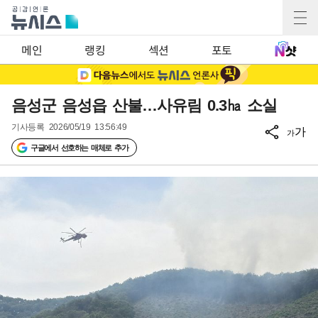
메인
랭킹
섹션
포토
음성군 음성읍 산불…사유림 0.3㏊ 소실
기사등록
2026/05/19 13:56:49
가
가
구글에서 선호하는 매체로 추가