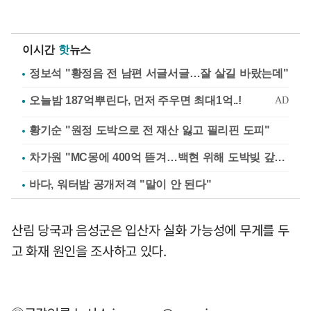
이시간
핫
뉴스
정보석 "황정음 전 남편 서글서글…잘 살길 바랐는데"
황기순 "원정 도박으로 전 재산 잃고 필리핀 도피"
차가원 "MC몽에 400억 뜯겨…백현 위해 도박빚 갚아줘"
바다, 워터밤 공개저격 "말이 안 된다"
산림 당국과 음성군은 입산자 실화 가능성에 무게를 두
고 화재 원인을 조사하고 있다.