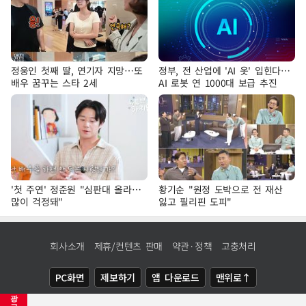
정웅인 첫째 딸, 연기자 지망…또
정부, 전 산업에 'AI 옷' 입힌다…
배우 꿈꾸는 스타 2세
AI 로봇 연 1000대 보급 추진
'첫 주연' 정준원 "심판대 올라…
황기순 "원정 도박으로 전 재산
많이 걱정돼"
잃고 필리핀 도피"
회사소개
제휴/컨텐츠 판매
약관·정책
고충처리
PC화면
제보하기
앱 다운로드
맨위로↑
광
COPYRIGHTⓒ
NEWSIS
ALL RIGHTS RESERVED.