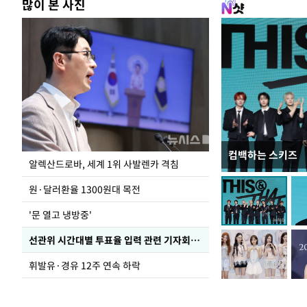
많이 본 사진
컴백하는 스키즈
폭염 속 주말 풍경
알렉산드로바, 세계 1위 사발렌카 격침
원·달러환율 1300원대 목전
'문 열고 냉방중'
선관위 시간대별 투표율 입력 관련 기자회견하는 주진우 의원
휘발유·경유 12주 연속 하락