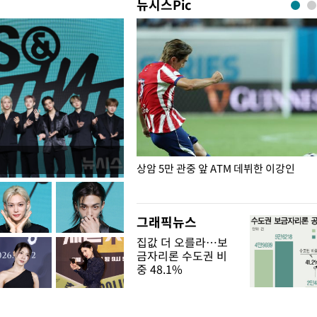
뉴시스Pic
은?
상암 5만 관중 앞 ATM 데뷔한 이강인
그래픽뉴스
집값 더 오를라…보
금자리론 수도권 비
중 48.1%