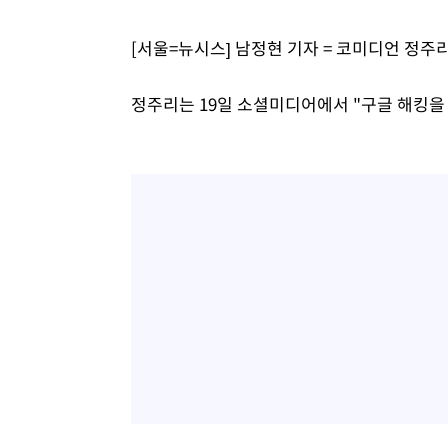
-14409초 전 >
[속보]與 강원·TK 당원투표 합산 김민석 48.54%로 
44.40%
-13743초 전 >
與 강원·TK 당원투표 합산 김민석 46.01%로 승리…정
[서울=뉴시스] 남정현 기자 = 코미디언 정주
44.53%
-13583초 전 >
[속보]與전대 권리당원투표…강원·경북 김민석, 대구 정
-13390초 전 >
[속보]與 당대표 경선, 경북 권리당원 투표 김민석 47.3
정주리는 19일 소셜미디어에서 "구글 해킹을
45.71%
-13292초 전 >
[속보]與 당대표 경선, 대구 권리당원 투표 정청래 47.8
46.35%
-13089초 전 >
[속보]與 당대표 경선, 강원 권리당원 투표 김민석 승리…5
득표
-11007초 전 >
"일본축구협회, 대한축구협회 성 접대 의혹 심판 조사"
-3649초 전 >
[속보]장은수, KLPGA 제주삼다수 역전 우승…데뷔 10년 
상
16분 전 >
"얼마나 더웠으면"…안동 물길공원서 헤엄친 구렁이 '소동'
17분 전 >
손흥민, 68분 뛰고 2경기 침묵…LAFC, 톨루카에 1-0 승리(종
29분 전 >
'2경기 연속 침묵' 손흥민, 톨루카전 68분만 뛰고 슈팅 0개