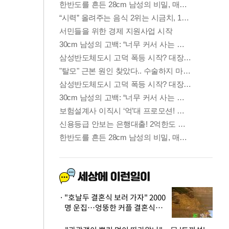
"호날두 결혼식 보러 가자" 2000
명 운집…엉뚱한 커플 결혼식에
'황당'