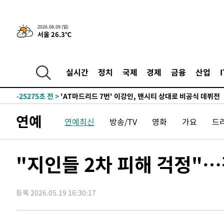
2026.08.09 (일)
29분 전 >
'2경기 연속 침묵' 손흥민, 톨루카전 68분만 뛰고 슈팅 0개
서울 26.3℃
-31339초 전 >
시메오네 감독 "이강인 다재다능한 선수…다양한 역할 맡
-27780초 전 >
이강인, 5만 관중 앞 ATM 데뷔…뜨거운 응원 속 새출발(
실시간
정치
국제
경제
금융
산업
-27536초 전 >
'AT마드리드 7번' 이강인 데뷔전…맨시티에 1-3 역전패(
-25275초 전 >
'AT마드리드 7번' 이강인, 맨시티 상대로 비공식 데뷔전
-24777초 전 >
[속보]'AT마드리드 7번' 이강인, 맨시티 상대로 비공식 
-22841초 전 >
네타냐후, 트럼프의 가자 평화 2차 15개조 평화안 '거부'
연예
연예최신
방송/TV
영화
가요
드
-19437초 전 >
이강인 ATM 입단식에 '상암벌 들썩'…"세계적인 선수 
-18433초 전 >
태풍 돌핀, 중 저장성 타이저우시 해안에 상륙 (1보)
"지인들 2차 피해 걱정"…
-15779초 전 >
AT마드리드 데뷔 앞둔 이강인, 맨시티전 선발 대신 '벤치 
-14409초 전 >
[속보]與 강원·TK 당원투표 합산 김민석 48.54%로 
44.40%
-13743초 전 >
與 강원·TK 당원투표 합산 김민석 46.01%로 승리…정
등록 2026.05.19 16:30:17
44.53%
-13583초 전 >
[속보]與전대 권리당원투표…강원·경북 김민석, 대구 정
-13390초 전 >
[속보]與 당대표 경선, 경북 권리당원 투표 김민석 47.3