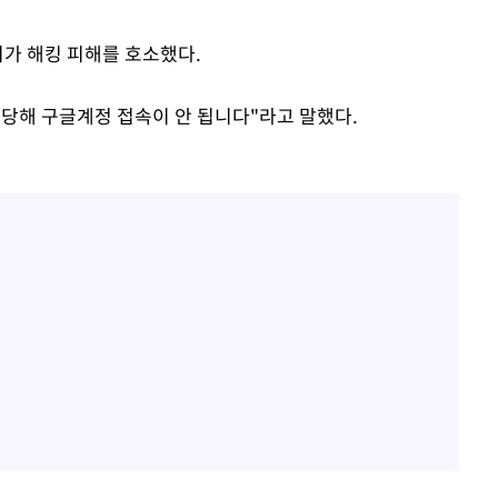
승리…정청래
청래
리가 해킹 피해를 호소했다.
청래 승리
7%·정청래
 당해 구글계정 접속이 안 됩니다"라고 말했다.
2%·김민석
0.30%
차에 첫 정
합)