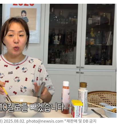
2%·김민석
0.30%
차에 첫 정
합)
길 것"
종합)
종합)
데뷔전
되길"
2025.08.02.
photo@newsis.com
*재판매 및 DB 금지
시작'