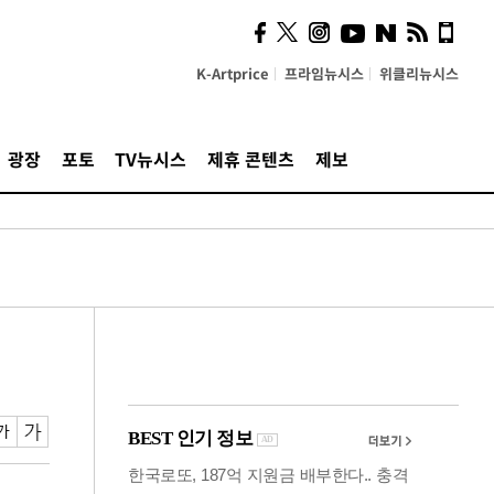
사이 해답 찾았죠"…알을
깨고 나온 '초자아'
K-Artprice
프라임뉴시스
위클리뉴시스
광장
포토
TV뉴시스
제휴 콘텐츠
제보