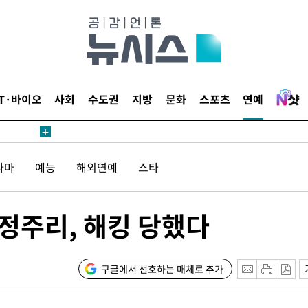
길 것"
종합)
IT·바이오
사회
수도권
지방
문화
스포츠
연예
종합)
데뷔전
라마
예능
해외연예
스타
되길"
정주리, 해킹 당했다
시작'
승리…정청래
청래
구글에서 선호하는 매체로 추가
청래 승리
7%·정청래