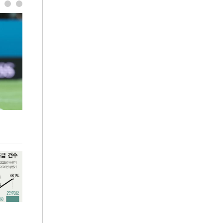
김민석, 강원·TK도 승리하며 정청래에 누적
용산·강남·서초
1.48%p 앞서…격차 벌리며 박빙 우세
공급대책 윤곽