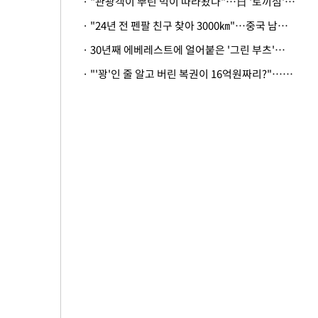
· "관광객이 뿌린 먹이 따라왔나"…日 '토끼섬' 멧돼지, 토끼까지 사냥
· "24년 전 펜팔 친구 찾아 3000㎞"…중국 남성 사연에 '뭉클'
· 30년째 에베레스트에 얼어붙은 '그린 부츠'…드디어 가족 품으로
· "'꽝'인 줄 알고 버린 복권이 16억원짜리?"…극적으로 되찾은 사연