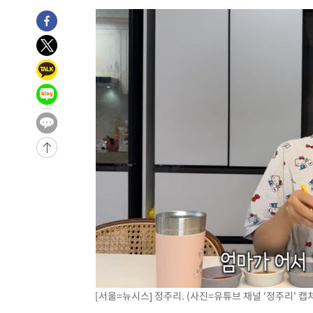
45.71%
-13292초 전 >
[속보]與 당대표 경선, 대구 권리당원 투표 정청래 47.8
46.35%
-13089초 전 >
[속보]與 당대표 경선, 강원 권리당원 투표 김민석 승리…5
득표
-11007초 전 >
"일본축구협회, 대한축구협회 성 접대 의혹 심판 조사"
-3649초 전 >
[속보]장은수, KLPGA 제주삼다수 역전 우승…데뷔 10년 
상
16분 전 >
"얼마나 더웠으면"…안동 물길공원서 헤엄친 구렁이 '소동'
17분 전 >
손흥민, 68분 뛰고 2경기 침묵…LAFC, 톨루카에 1-0 승리(종
29분 전 >
'2경기 연속 침묵' 손흥민, 톨루카전 68분만 뛰고 슈팅 0개
-31339초 전 >
시메오네 감독 "이강인 다재다능한 선수…다양한 역할 맡
-27780초 전 >
이강인, 5만 관중 앞 ATM 데뷔…뜨거운 응원 속 새출발(
-27536초 전 >
'AT마드리드 7번' 이강인 데뷔전…맨시티에 1-3 역전패(
-25275초 전 >
'AT마드리드 7번' 이강인, 맨시티 상대로 비공식 데뷔전
-24777초 전 >
[속보]'AT마드리드 7번' 이강인, 맨시티 상대로 비공식 
-22841초 전 >
네타냐후, 트럼프의 가자 평화 2차 15개조 평화안 '거부'
-19437초 전 >
이강인 ATM 입단식에 '상암벌 들썩'…"세계적인 선수 
-18433초 전 >
태풍 돌핀, 중 저장성 타이저우시 해안에 상륙 (1보)
[서울=뉴시스] 정주리. (사진=유튜브 채널 '정주리' 캡처) 
-15779초 전 >
AT마드리드 데뷔 앞둔 이강인, 맨시티전 선발 대신 '벤치 