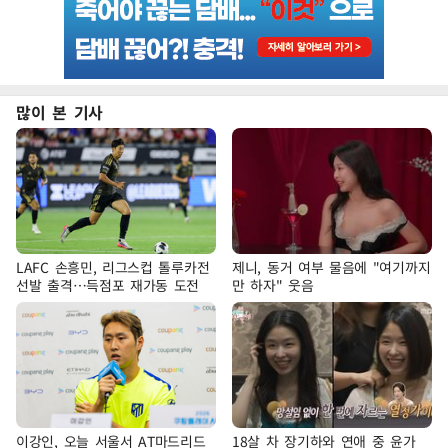
많이 본 기사
LAFC 손흥민, 리그스컵 톨루카전
제니, 동거 여부 물음에 "여기까지
선발 출격…득점포 재가동 도전
만 하자" 웃음
이강인, 오늘 서울서 AT마드리드
18살 차 장기하와 연애 중 윤가