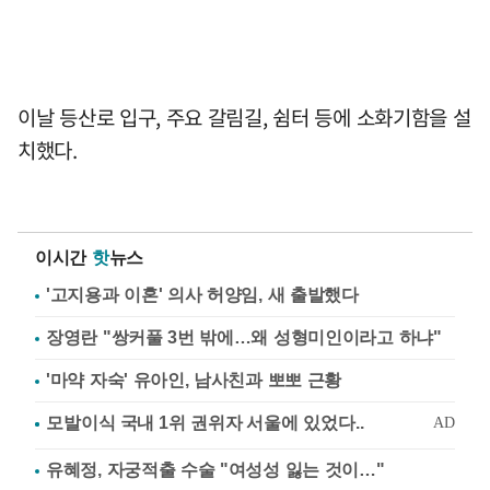
이날 등산로 입구, 주요 갈림길, 쉼터 등에 소화기함을 설
치했다.
이시간
핫
뉴스
'고지용과 이혼' 의사 허양임, 새 출발했다
장영란 "쌍커풀 3번 밖에…왜 성형미인이라고 하냐"
'마약 자숙' 유아인, 남사친과 뽀뽀 근황
유혜정, 자궁적출 수술 "여성성 잃는 것이…"