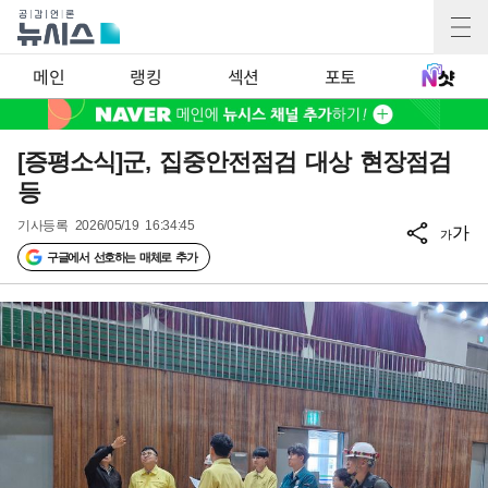
메인
랭킹
섹션
포토
[증평소식]군, 집중안전점검 대상 현장점검
등
기사등록
2026/05/19 16:34:45
가
가
구글에서 선호하는 매체로 추가