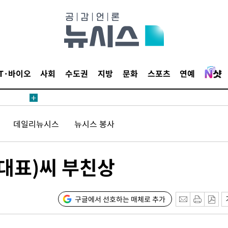
무부 대변인
등 압수수
월 중 예
IT·바이오
사회
수도권
지방
문화
스포츠
연예
데일리뉴시스
뉴시스 봉사
장
 대표)씨 부친상
 구축
조 마감 다
 어려워"
구글에서 선호하는 매체로 추가
무부 대변인
등 압수수