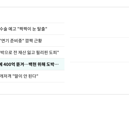
수술 예고 "짝짝이 눈 탈출"
"연기 준비중" 깜짝 근황
도박으로 전 재산 잃고 필리핀 도피"
차가원 "MC몽에 400억 뜯겨…백현 위해 도박빚 갚아줘"
개저격 "말이 안 된다"