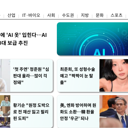
싶지 않아"
군' 되나
융
산업
IT·바이오
사회
수도권
지방
문화
스포츠
에 'AI 옷' 입힌다…AI
0대 보급 추진
'첫 주연' 정준원 "심
최준희, 또 성형수술
판대 올라…많이 걱
예고 "짝짝이 눈 탈
정돼"
출"
황기순 "원정 도박으
美, 엔화 방어하며 원
로 전 재산 잃고 필리
화도 소환…韓 환율
핀 도피"
안정 '우군' 되나