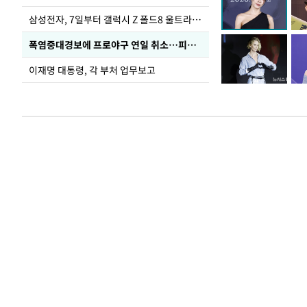
삼성전자, 7일부터 갤럭시 Z 폴드8 울트라·폴드8·플립8 출시
폭염중대경보에 프로야구 연일 취소…피칭 연습장 '52도'
이재명 대통령, 각 부처 업무보고