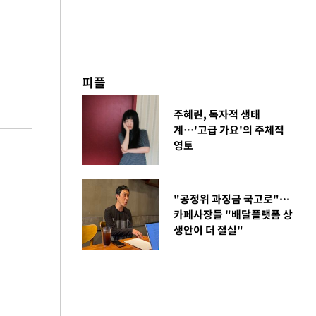
피플
주혜린, 독자적 생태
계…'고급 가요'의 주체적
영토
"공정위 과징금 국고로"…
카페사장들 "배달플랫폼 상
생안이 더 절실"
금융
언급
6월 경상수지 497.3
'우
억 달러…38개월 연