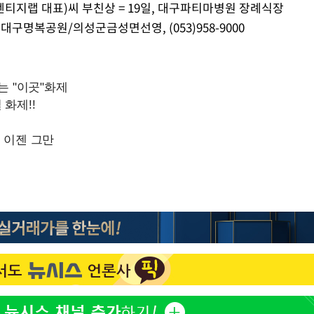
벤티지랩 대표)씨 부친상 = 19일, 대구파티마병원 장례식장
월 중 예
지 대구명복공원/의성군금성면선영, (053)958-9000
장
 구축
조 마감 다
 어려워"
무부 대변인