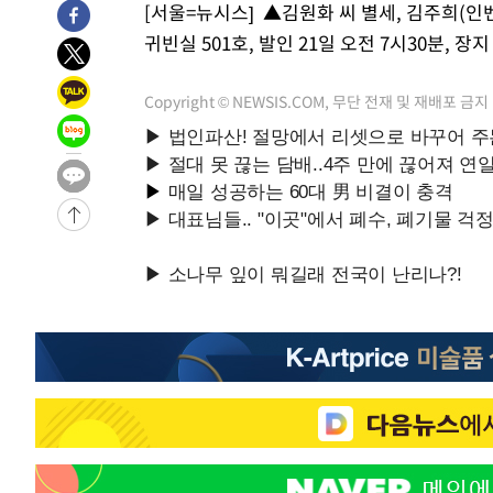
[서울=뉴시스] ▲김원화 씨 별세, 김주희(인
색
-31398초 전 >
[속보]산업장관 "美무역법 제301조 과잉생산 결과 발표 8
귀빈실 501호, 발인 21일 오전 7시30분, 장
상
-31191초 전 >
[속보]코스피 매도사이드카 발동…4%대 급락
-30463초 전 >
[속보]전남광주 초대 시민추천 부시장에 백승주·윤난실
Copyright © NEWSIS.COM, 무단 전재 및 재배포 금지
-28024초 전 >
서울 열대야 15일째 지속…비공식 '초열대야' 30도 넘어
-26591초 전 >
[속보]코스닥, 2.15포인트(0.27%) 내린 797.44 출발
-26574초 전 >
[속보]코스피, 119.51포인트(1.81%) 내린 6478.75 개
-23021초 전 >
6월 경상수지 497.3억 달러…두 달 연속 사상 최대
-22972초 전 >
서울 낮 39도 '폭염중대경보'…40도 관측 가능성도
-20334초 전 >
미 워싱턴주 스포캔 시의 통제불능 3개 산불, 방화선 일부
-12507초 전 >
[속보] 호르무즈 해협 이란-오만 협상 기대속 뉴욕증시 혼
우 0.49%↑
-10862초 전 >
[속보] 이란 대통령 "지금 최고지도자와 소통하기가 매우
취임 3년 인터뷰
1시간 전 >
[속보] "이란-오만, 호르무즈 해협 통행 항로 합의" 이란 외