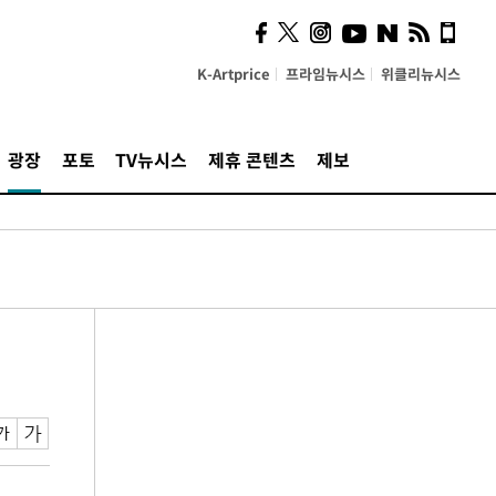
K-Artprice
프라임뉴시스
위클리뉴시스
광장
포토
TV뉴시스
제휴 콘텐츠
제보