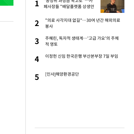
"공정위 과징금 국고로"…카
1
1
세
페사장들 "배달플랫폼 상생안
이 더 절실"
입힌다…AI 로봇 연
"의료 사각지대 없길"…30여 년간 해외의료
2
2
봉사
대 올라…많이 걱정
주혜린, 독자적 생태계…'고급 가요'의 주체
3
3
적 영토
"짝짝이 눈 탈출"
이정헌 신임 한국은행 부산본부장 7일 부임
4
4
 재산 잃고 필리핀
[인사]해양환경공단
5
5
 소환…韓 환율 안
6
사 안한 '무개념'
7