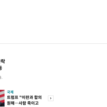
급락
동
.
국제
경제
트럼프 "이란과 합의
엔화 이어 원화 
원해…사람 죽이고
한 美…환율 안정 