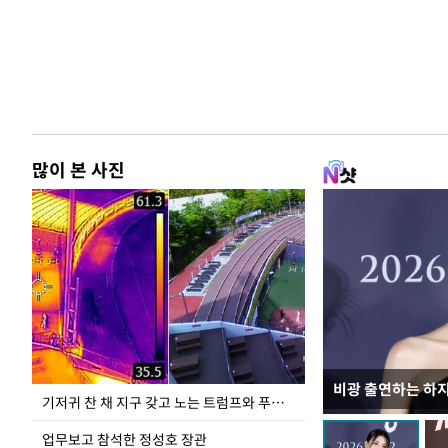
많이 본 사진
비광 출연하는 하
송영길·정청래·김
기저귀 찬 채 지구 갖고 노는 트럼프와 푸틴 형상 미로
TV 토론
업무보고 참석한 정성호 장관