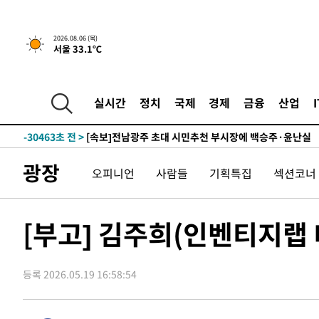
1시간 전 >
[속보] "이란-오만, 호르무즈 해협 통행 항로 합의" 이란 외
2026.08.06 (목)
서울 33.1℃
-32011초 전 >
[속보]경찰, '홍명보 선임 논란' 대한축구협회·축구회관 
색
-31398초 전 >
[속보]산업장관 "美무역법 제301조 과잉생산 결과 발표 8
상
-31191초 전 >
[속보]코스피 매도사이드카 발동…4%대 급락
실시간
정치
국제
경제
금융
산업
-30463초 전 >
[속보]전남광주 초대 시민추천 부시장에 백승주·윤난실
-28024초 전 >
서울 열대야 15일째 지속…비공식 '초열대야' 30도 넘어
-26591초 전 >
[속보]코스닥, 2.15포인트(0.27%) 내린 797.44 출발
광장
오피니언
사람들
기획특집
섹션코너
-26574초 전 >
[속보]코스피, 119.51포인트(1.81%) 내린 6478.75 개
-23021초 전 >
6월 경상수지 497.3억 달러…두 달 연속 사상 최대
-22972초 전 >
서울 낮 39도 '폭염중대경보'…40도 관측 가능성도
[부고] 김주희(인벤티지랩
-20334초 전 >
미 워싱턴주 스포캔 시의 통제불능 3개 산불, 방화선 일부
-12507초 전 >
[속보] 호르무즈 해협 이란-오만 협상 기대속 뉴욕증시 혼
우 0.49%↑
등록 2026.05.19 16:58:54
-10862초 전 >
[속보] 이란 대통령 "지금 최고지도자와 소통하기가 매우
취임 3년 인터뷰
1시간 전 >
[속보] "이란-오만, 호르무즈 해협 통행 항로 합의" 이란 외
-32011초 전 >
[속보]경찰, '홍명보 선임 논란' 대한축구협회·축구회관 