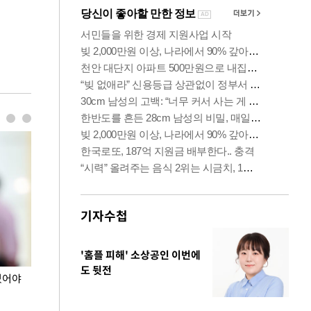
기자수첩
'홈플 피해' 소상공인 이번에
도 뒷전
있어야
장동혁 "李 대통령 역대급 망언…정신세계 궁금
이재명 대통령, 
하다"
선 다해 강구해야