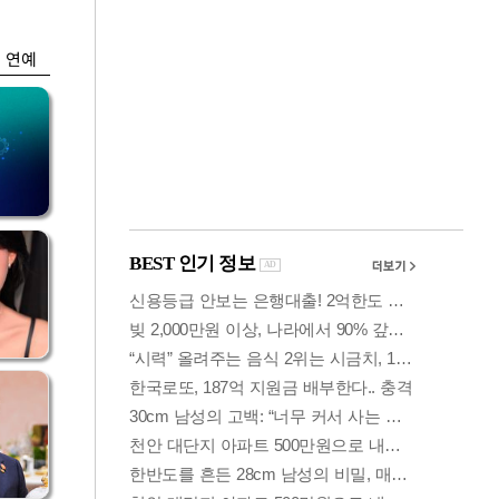
속 흑자
연예