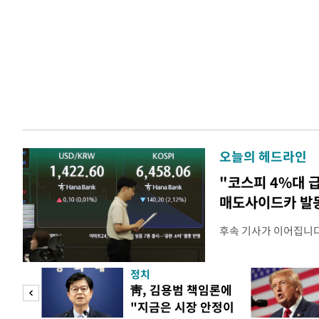
오늘의 헤드라인
"코스피 4%대 
매도사이드카 발
후속 기사가 이어집니다
정치
 놀
靑, 김용범 책임론에
"지금은 시장 안정이