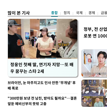
 첫
우선"
많이 본 기사
종합
정치
국제
경제
금
정부, 전 산업
로봇 연 100
정웅인 첫째 딸, 연기자 지망…또 배
우 꿈꾸는 스타 2세
브라이언, 눈 마주치고도 인사 안한 '무개념' 후
배 폭로
"300만원 보낸 전 남친, 받아도 될까요"…결혼
앞둔 예비신부의 뜻밖 고충