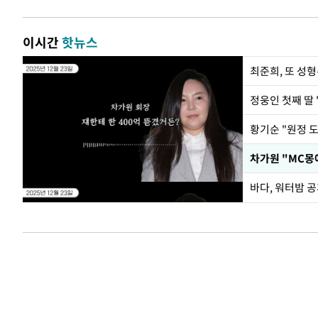
이시간
핫뉴스
최준희, 또 성형
정웅인 첫째 딸 
황기순 "원정 
바다, 워터밤 공