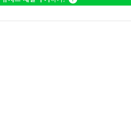
정웅인 첫째 딸, 연기자 지
1
망…또 배우 꿈꾸는 스타 2
정부, 전 산업에 'AI 옷' 
2
1000대 보급 추진
'첫 주연' 정준원 "심판
3
돼"
최준희, 또 성형수술 예고 
4
황기순 "원정 도박으로 전
5
도피"
美, 엔화 방어하며 원화도
6
정 '우군' 되나
브라이언, 눈 마주치고도 인
7
후배 폭로