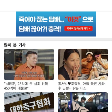
많이 본 기사
"서장훈, 28억에 산 서초 건물
홍서범♥조갑경, 아들 불륜 사과
450억에 매물로"
후 근황…밝은 미소