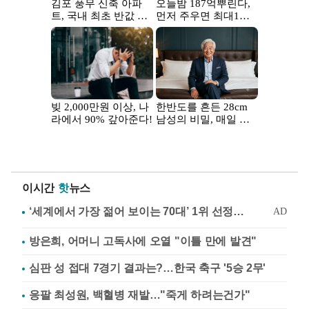
이시간
핫
뉴스
방은희, 어머니 고독사에 오열 "이틀 만에 발견"
심판 성 접대 7경기 결과는?…한국 축구 '5승 2무'
응팔 최성원, 백혈병 재발…"죽게 하려는건가"