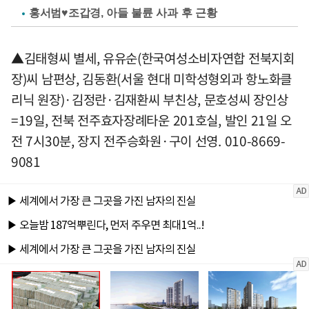
홍서범♥조갑경, 아들 불륜 사과 후 근황
▲김태형씨 별세, 유유순(한국여성소비자연합 전북지회
장)씨 남편상, 김동환(서울 현대 미학성형외과 항노화클
리닉 원장)·김정란·김재환씨 부친상, 문호성씨 장인상
=19일, 전북 전주효자장례타운 201호실, 발인 21일 오
전 7시30분, 장지 전주승화원·구이 선영. 010-8669-
9081