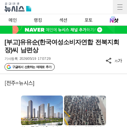
메인
랭킹
섹션
포토
[부고]유유순(한국여성소비자연합 전북지회
장)씨 남편상
기사등록
2026/05/19 17:07:29
가
가
구글에서 선호하는 매체로 추가
[전주=뉴시스]