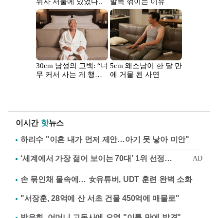
이시간
핫
뉴스
하리수 "이혼 내가 먼저 제안…아기 못 낳아 미안"
손 묶인채 물속에… 女유튜버, UDT 훈련 완벽 소화
"서장훈, 28억에 산 서초 건물 450억에 매물로"
방은희, 어머니 고독사에 오열 "이틀 만에 발견"