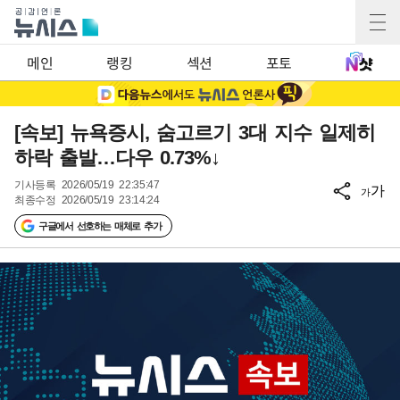
메인
랭킹
섹션
포토
[속보] 뉴욕증시, 숨고르기 3대 지수 일제히
하락 출발…다우 0.73%↓
기사등록
2026/05/19 22:35:47
가
가
최종수정
2026/05/19 23:14:24
구글에서 선호하는 매체로 추가