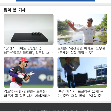
많이 본 기사
"창 3개 띄워도 답답함 없
오세훈 "용산공원 아파트, 노무현
네"…'폴드8 울트라', 일주일 써보
·문재인 철학 뒤집는 것"
니
김도영·곽빈·안현민…오승환·니
'폭염 휴식기' 프로야구 10개 구
퍼트가 콕 집은 차기 메이저리거
단, 훈련·휴식 병행…"야외 훈련
해도 안전 최우선"