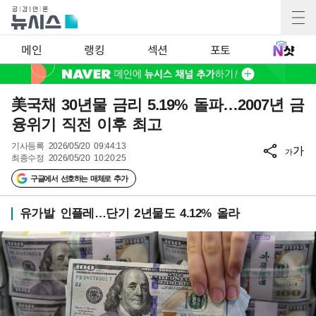
메인
랭킹
섹션
포토
美국채 30년물 금리 5.19% 돌파…2007년 금
융위기 직전 이후 최고
기사등록
2026/05/20 09:44:13
가
가
최종수정
2026/05/20 10:20:25
구글에서 선호하는 매체로 추가
유가발 인플레…단기 2년물도 4.12% 올라