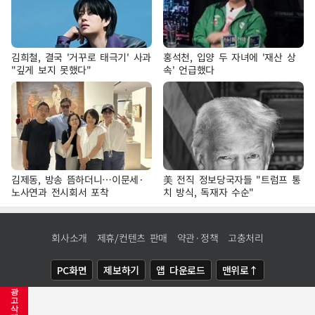
김희철, 결국 '거꾸로 태극기' 사과
홍석천, 입양 두 자녀에 '재산 상
"깊게 보지 못했다"
속' 언급했다
김제동, 방송 뜸하더니…이문세·
美 전직 정보당국자들 "트럼프 통
노사연과 전시회서 포착
치 방식, 독재자 수순"
회사소개
제휴/컨텐츠 판매
약관·정책
고충처리
PC화면
제보하기
앱 다운로드
맨위로↑
광
COPYRIGHTⓒ
NEWSIS
ALL RIGHTS RESERVED.
고
삭