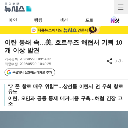
메인
랭킹
섹션
포토
이란 봉쇄 속…美, 호르무즈 해협서 기뢰 10
개 이상 발견
기사등록
2026/05/20 09:54:32
가
가
최종수정
2026/05/20 10:40:25
구글에서 선호하는 매체로 추가
"기존 항로 매우 위험""…상선들 이란서 먼 우회 항로
유도
이란, 오만과 공동 통제 메커니즘 구축…해협 긴장 고
조