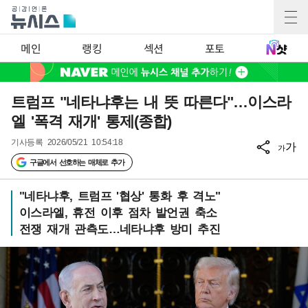
메인
랭킹
섹션
포토
트럼프 "네타냐후는 내 뜻 따른다"…이스라
엘 '폭격 재개' 통제(종합)
기사등록
2026/05/21 10:54:18
가
가
구글에서 선호하는 매체로 추가
"네타냐후, 트럼프 '협상' 통화 후 격노"
이스라엘, 휴전 이후 점차 발언권 축소
전쟁 재개 관측도…네타냐후 방미 추진