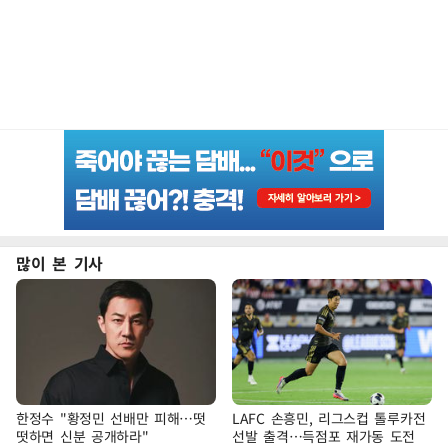
많이 본 기사
한정수 "황정민 선배만 피해…떳
LAFC 손흥민, 리그스컵 톨루카전
떳하면 신분 공개하라"
선발 출격…득점포 재가동 도전