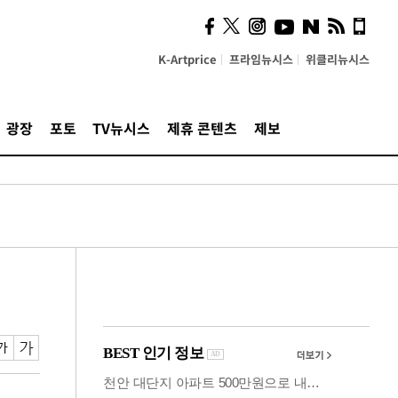
시, 스마트폰 액세서리에
NFC 더했다
K-Artprice
프라임뉴시스
위클리뉴시스
광장
포토
TV뉴시스
제휴 콘텐츠
제보