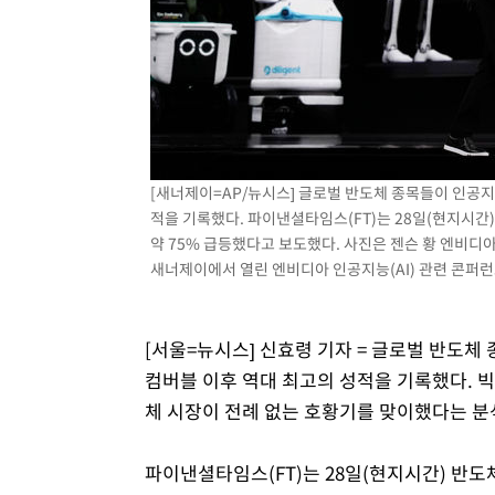
32분 전 >
[속보] 노원서 40.1도 관측…서울, 2018년 이후 첫 40도
1시간 전 >
[속보]종합특검, '계엄 수용공간 확보' 신용해 前교정본부장 
1시간 전 >
외신들도 주목한 韓축구 파문…"국민적 공분에 수사 재개"
1시간 전 >
11시간 압수수색에 성접대 파문까지…'쑥대밭' 된 축구협회
1시간 전 >
[속보]규제합리화위원회 부위원장에 김태유 서울대 공대 교
후임
[새너제이=AP/뉴시스] 글로벌 반도체 종목들이 인공지능
적을 기록했다. 파이낸셜타임스(FT)는 28일(현지시간)
약 75% 급등했다고 보도했다. 사진은 젠슨 황 엔비디아
새너제이에서 열린 엔비디아 인공지능(AI) 관련 콘퍼런스에
[서울=뉴시스] 신효령 기자 = 글로벌 반도체 
컴버블 이후 역대 최고의 성적을 기록했다. 
체 시장이 전례 없는 호황기를 맞이했다는 분
파이낸셜타임스(FT)는 28일(현지시간) 반도