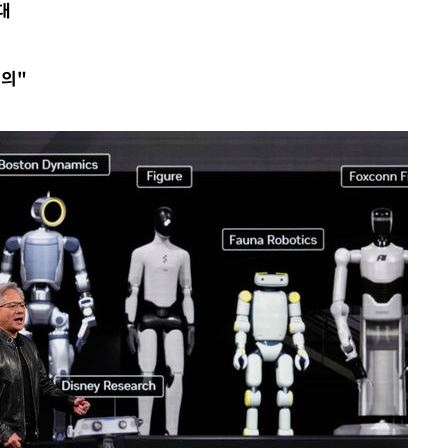
대
수…이병태
지(종합)
주의"
0.3만개
 4.1%로
말고 과감히
쪽 아웃바
하향
재난지역 선
희망지 못
씨]
 선제 대