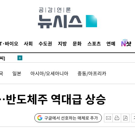
말고 과감히
쪽 아웃바
하향
재난지역 선
희망지 못
IT·바이오
사회
수도권
지방
문화
스포츠
연예
씨]
 선제 대
국
일본
아시아/오세아니아
중동/아프리카
"…반도체주 역대급 상승
기소
구글에서 선호하는 매체로 추가