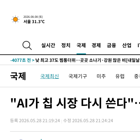
↓
-15526초 전 >
[속보]이 대통령 "부동산 공급 기존 사고방식 매달리지 
실천"
-14611초 전 >
이란, "오만과 '중앙 단일 루트' 합의…북쪽 인바운드·남
2026.08.08 (토)
서울 31.3℃
운드는 임시"
-6179초 전 >
"낮 기온 소폭 하락"…수도권 폭염중대경보, 폭염경보로 
-6143초 전 >
[속보]이 대통령, '호우피해' 안동·의성 관할 4개 면 특별
포
-6106초 전 >
[단독]중수청 지원 검사들, 정원 초과 시 낮은 계급 임용…
실시간
정치
국제
경제
금융
산업
갈 수도
-4077초 전 >
낮 최고 37도 찜통더위…곳곳 소나기·강원 많은 비[내일날
-2383초 전 >
SK하이닉스, 용인·청주 팹에 54조 투자…"AI 메모리 수요
응"
12분 전 >
여자배구 이재영·이다영 자매, 아제르바이잔 투란VC 입단
국제
국제최신
국제기구
미주
유럽
중
25분 전 >
외국인 심판 성 접대 7경기 들여다보니…한국 축구 '5승 2무'
29분 전 >
[속보]코스닥, 2.86포인트(0.36%) 내린 798.81마감
30분 전 >
[속보]코스피, 6200선 약보합…0.60% 내린 6258.77에 마쳐
"AI가 칩 시장 다시 쓴다
30분 전 >
[속보]원·달러 환율, 7.7원 내린 1416.1원 마감
32분 전 >
[속보] 노원서 40.1도 관측…서울, 2018년 이후 첫 40도
등록 2026.05.28 21:19:24
수정 2026.05.28 21:24:24
1시간 전 >
[속보]종합특검, '계엄 수용공간 확보' 신용해 前교정본부장 
1시간 전 >
외신들도 주목한 韓축구 파문…"국민적 공분에 수사 재개"
1시간 전 >
11시간 압수수색에 성접대 파문까지…'쑥대밭' 된 축구협회