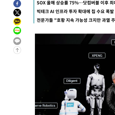
SOX 올해 상승률 75%…닷컴버블 이후 최
1시간 전 >
[속보]규제합리화위원회 부위원장에 김태유 서울대 공대 교
빅테크 AI 인프라 투자 확대에 칩 수요 폭발
후임
-23096초 전 >
이강인, 폭염 속 AT마드리드 첫 훈련…80명 식사 대접까
전문가들 "호황 지속 가능성 크지만 과열 
-20235초 전 >
미 사업체 일자리, 7월에 2.3만개 순감하고 그 전 2개월 1
하향수정 (2보)
-19683초 전 >
[속보] 미 사업체, 일자리 7월에 2.3만 개 줄어…실업률은
↓
-15546초 전 >
[속보]이 대통령 "부동산 공급 기존 사고방식 매달리지 
실천"
-14631초 전 >
이란, "오만과 '중앙 단일 루트' 합의…북쪽 인바운드·남
운드는 임시"
-6199초 전 >
"낮 기온 소폭 하락"…수도권 폭염중대경보, 폭염경보로 
-6163초 전 >
[속보]이 대통령, '호우피해' 안동·의성 관할 4개 면 특별
포
-6126초 전 >
[단독]중수청 지원 검사들, 정원 초과 시 낮은 계급 임용…
갈 수도
-4097초 전 >
낮 최고 37도 찜통더위…곳곳 소나기·강원 많은 비[내일날
-2403초 전 >
SK하이닉스, 용인·청주 팹에 54조 투자…"AI 메모리 수요
응"
12분 전 >
여자배구 이재영·이다영 자매, 아제르바이잔 투란VC 입단
24분 전 >
외국인 심판 성 접대 7경기 들여다보니…한국 축구 '5승 2무'
29분 전 >
[속보]코스닥, 2.86포인트(0.36%) 내린 798.81마감
30분 전 >
[속보]코스피, 6200선 약보합…0.60% 내린 6258.77에 마쳐
30분 전 >
[속보]원·달러 환율, 7.7원 내린 1416.1원 마감