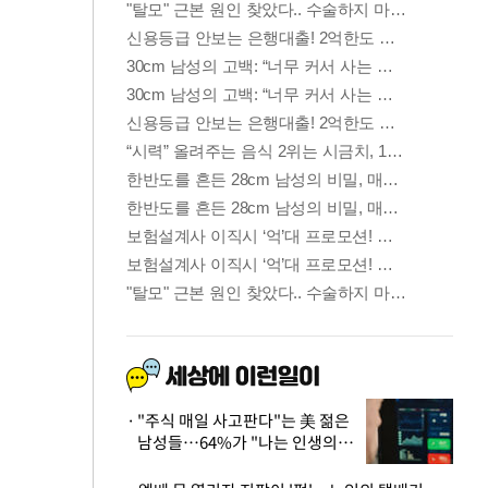
"주식 매일 사고판다"는 美 젊은
남성들…64%가 "나는 인생의
패배자“