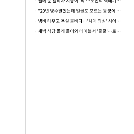
· 엘베 문 열리자 지팡이 '퍽'…노인의 택배기사 폭행 이유
· "20년 병수발했는데 얼굴도 모르는 동생이 유산 절반을"…배다른 형제 상속권 있을까
· 냄비 태우고 욕실 물바다…'치매 의심' 시어머니 검사 권유했다가 '날벼락'
· 새벽 식당 몰래 들어와 테이블서 '쿨쿨'…토사물 남기고 사라진 남성