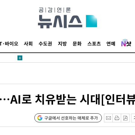
보
견
IT·바이오
사회
수도권
지방
문화
스포츠
연예
계속[다음
겠다"
겨드려 죄
…AI로 치유받는 시대[인터뷰
내일날씨]
 원해 아
구글에서 선호하는 매체로 추가
보