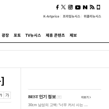
사이 해답 찾았죠"…알을
깨고 나온 '초자아'
K-Artprice
프라임뉴시스
위클리뉴시스
광장
포토
TV뉴시스
제휴 콘텐츠
제보
]