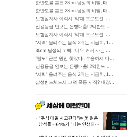
"주식 매일 사고판다"는 美 젊은
남성들…64%가 "나는 인생의
패배자“