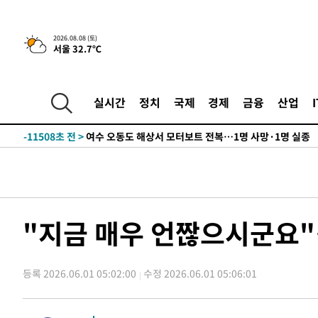
틀레티코 이적"
-27867초 전 >
수도권 40도 육박 '펄펄'…동해안 일부 지역엔 호의주의
-26836초 전 >
온열질환 사망자 3명 늘어…누적 환자 3000명 돌파
2026.08.08 (토)
-20781초 전 >
강릉에 시간당 81.4㎜ 물폭탄…도로 잠기고 담벼락 붕괴
서울 32.7℃
-16888초 전 >
백운산서 80년근 천종산삼 9뿌리 발견…감정가 1.3억원
-14598초 전 >
선재도서 해루질 나섰다 실종 60대, 닷새 만에 숨진 채 발
실시간
정치
국제
경제
금융
산업
-12132초 전 >
남자 농구, 나고야 아시안게임서 '홈팀' 일본과 한일전
-11508초 전 >
여수 오동도 해상서 모터보트 전복…1명 사망·1명 실종
-7735초 전 >
극한폭염 한풀 꺾이지만…'낮 최고 35도' 무더위, 열대야 
주 날씨]
-4753초 전 >
축구협회 "압수수색·성접대 논란 사과…쇄신의 기회로 삼
-3270초 전 >
[속보]'압수수색·성접대 논란' 축구협회 "실망과 걱정 안
송"
2시간 전 >
'최고 37도' 폭염 지속…강원동해안 최대 150㎜ 비
"지금 매우 언짢으시군요"
4시간 전 >
[속보]뉴욕증시 상승 마감…S&P 0.6% 나스닥 1.3%↑
-28835초 전 >
낮 최고 35도 '무더위'…동해안 시간당 30㎜ '강한 비'[
-28105초 전 >
[속보]이강인 "감독님이 원하는 마음 느꼈고, 많은 트로피
등록 2026.06.01 05:02:00
수정 2026.06.01 05:06:01
틀레티코 이적"
-27887초 전 >
수도권 40도 육박 '펄펄'…동해안 일부 지역엔 호의주의
-26856초 전 >
온열질환 사망자 3명 늘어…누적 환자 3000명 돌파