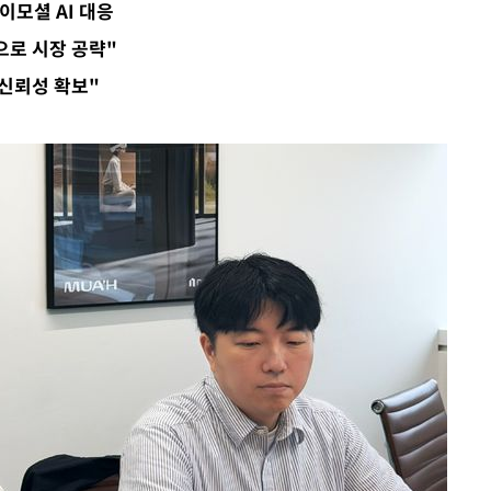
이모셜 AI 대응
으로 시장 공략"
견
신뢰성 확보"
계속[다음
겠다"
겨드려 죄