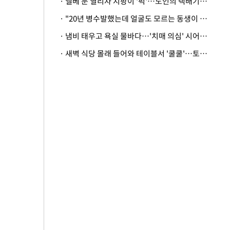
· 엘베 문 열리자 지팡이 '퍽'…노인의 택배기사 폭행 이유
· "20년 병수발했는데 얼굴도 모르는 동생이 유산 절반을"…배다른 형제 상속권 있을까
· 냄비 태우고 욕실 물바다…'치매 의심' 시어머니 검사 권유했다가 '날벼락'
· 새벽 식당 몰래 들어와 테이블서 '쿨쿨'…토사물 남기고 사라진 남성