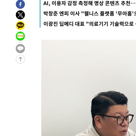
AI, 이용자 감정 측정해 명상 콘텐츠 추천…
-20801초 전 >
강릉에 시간당 81.4㎜ 물폭탄…도로 잠기고 담벼락 붕괴
-16908초 전 >
백운산서 80년근 천종산삼 9뿌리 발견…감정가 1.3억원
박창준 엔피 이사 "웰니스 플랫폼 '무아홈'
-14618초 전 >
선재도서 해루질 나섰다 실종 60대, 닷새 만에 숨진 채 발
이광진 딥메디 대표 "의료기기 기술력으로 
-12152초 전 >
남자 농구, 나고야 아시안게임서 '홈팀' 일본과 한일전
-11528초 전 >
여수 오동도 해상서 모터보트 전복…1명 사망·1명 실종
-7755초 전 >
극한폭염 한풀 꺾이지만…'낮 최고 35도' 무더위, 열대야 
주 날씨]
-4773초 전 >
축구협회 "압수수색·성접대 논란 사과…쇄신의 기회로 삼
-3290초 전 >
[속보]'압수수색·성접대 논란' 축구협회 "실망과 걱정 안
송"
2시간 전 >
'최고 37도' 폭염 지속…강원동해안 최대 150㎜ 비
4시간 전 >
[속보]뉴욕증시 상승 마감…S&P 0.6% 나스닥 1.3%↑