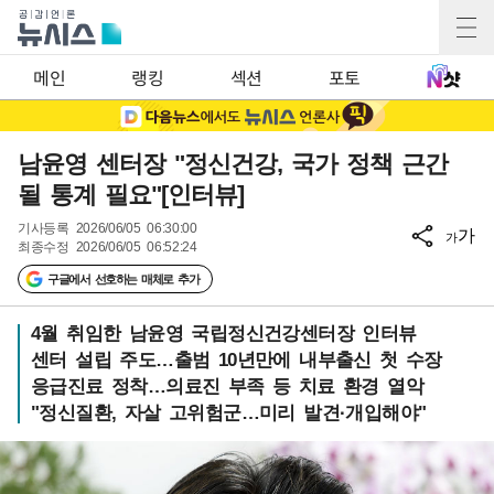
메인
랭킹
섹션
포토
남윤영 센터장 "정신건강, 국가 정책 근간
될 통계 필요"[인터뷰]
기사등록
2026/06/05 06:30:00
가
가
최종수정
2026/06/05 06:52:24
구글에서 선호하는 매체로 추가
4월 취임한 남윤영 국립정신건강센터장 인터뷰
센터 설립 주도…출범 10년만에 내부출신 첫 수장
응급진료 정착…의료진 부족 등 치료 환경 열악
"정신질환, 자살 고위험군…미리 발견·개입해야"