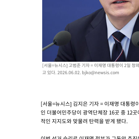
3시간 전 >
[속보]코스닥, 800p 회복…0.26% 오른 801.67 마감
3시간 전 >
[속보]코스피, 301.88포인트(4.58%) 내린 6296.38 마감
3시간 전 >
[속보]원·달러 환율, 0.7원 내린 1423.8원 마감
4시간 전 >
"여기 떨어졌다"…다누리, 스페이스X 로켓 달 충돌 흔적 포착
5시간 전 >
손흥민, 5경기 연속골 실패…LAFC는 승부차기 끝 과달라하라
7시간 전 >
내일까지 39도 '펄펄'…기상청 "태풍 지나며 폭염 잠시 꺾인
[서울=뉴시스] 고범준 기자 = 이재명 대통령이 2일 
고 있다. 2026.06.02.
bjko@newsis.com
[서울=뉴시스] 김지은 기자 = 이재명 대통령이
인 더불어민주당이 광역단체장 16곳 중 12곳
적인 지지도와 맞물려 탄력을 받게 됐다.
이번 선거 승리로 이재명 정부가 그동안 추진