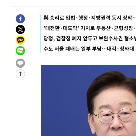
5시간 전 >
손흥민, 5경기 연속골 실패…LAFC는 승부차기 끝 과달라하라
7시간 전 >
내일까지 39도 '펄펄'…기상청 "태풍 지나며 폭염 잠시 꺾인
與 승리로 입법·행정·지방권력 동시 장악…
-11687초 전 >
'월드컵 탈락 후폭풍' 축구협회…11시간 걸린 초유의 압
합)
-11123초 전 >
[속보] 뉴욕증시, 혼조 출발…나스닥 0.3%↓, 다우 0.1
'대전환·대도약' 기치로 부동산·균형성장
-9916초 전 >
축구협회, 15년 전 심판 성 접대 파문에 "현재는 내부 지침
당정, 검찰청 폐지 앞두고 보완수사권 형소
-8601초 전 >
경찰, '홍명보는 2순위' 결론냈던 스포츠윤리센터도 압수
수도 서울 패배는 일부 부담…내각·청와대 
1시간 전 >
[속보]합참 "北 발사체는 단거리탄도미사일…감시·경계태세
1시간 전 >
日방위성, 北이 동해로 쏜 발사체는 탄도미사일 가능성
2시간 전 >
[속보] SKT, 에이닷 서비스 장애 발생…"원인 파악 중"
2시간 전 >
[속보]합참 "북, 동해상으로 미상 발사체 발사"
2시간 전 >
'낮 최고 39도' 불볕더위…한밤 열대야도 계속[내일날씨]
2시간 전 >
[속보]7~9일 프로야구 3연전도 폭염 취소…11일 재개
2시간 전 >
"韓 외환시장 개입 관측 배경엔 美의 대한국 무역적자 있어"
2시간 전 >
'월드컵 탈락 후폭풍' 축구협회…초유의 압수수색에 '충격·당
2시간 전 >
서울 낮 37.9도, 올여름 최고치 경신…영등포 순간 '40도'
2시간 전 >
[속보]종합특검, 대검 추가 압수수색…내란 중요임무종사 혐