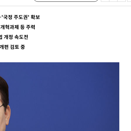
 격파
다"
'국정 주도권' 확보
수수색(종
4%↑
·개혁과제 등 주력
 준수"
법 개정 속도전
수색
개편 검토 중
 강화"
황'
의