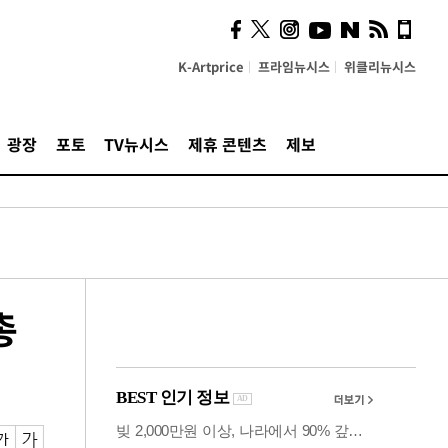
의견, 국토부·LH에 충실히
전달할 것"
K-Artprice
프라임뉴시스
위클리뉴시스
광장
포토
TV뉴시스
제휴 콘텐츠
제보
총