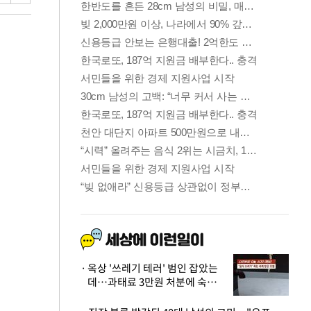
옥상 '쓰레기 테러' 범인 잡았는
데…과태료 3만원 처분에 숙박업
주 허탈