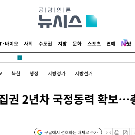
 준수"
수색
 강화"
IT·바이오
사회
수도권
지방
문화
스포츠
연예
교
북한
행정
지방정가
지방선거
황'
의
 집권 2년차 국정동력 확보…
구글에서 선호하는 매체로 추가