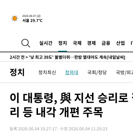
-9896초 전 >
축구협회, 15년 전 심판 성 접대 파문에 "현재는 내부 지침
-8581초 전 >
경찰, '홍명보는 2순위' 결론냈던 스포츠윤리센터도 압수
2026.08.07 (금)
1시간 전 >
[속보]합참 "北 발사체는 단거리탄도미사일…감시·경계태세
서울 29.7℃
1시간 전 >
日방위성, 北이 동해로 쏜 발사체는 탄도미사일 가능성
2시간 전 >
[속보] SKT, 에이닷 서비스 장애 발생…"원인 파악 중"
2시간 전 >
[속보]합참 "북, 동해상으로 미상 발사체 발사"
실시간
정치
국제
경제
금융
산업
2시간 전 >
'낮 최고 39도' 불볕더위…한밤 열대야도 계속[내일날씨]
2시간 전 >
[속보]7~9일 프로야구 3연전도 폭염 취소…11일 재개
2시간 전 >
"韓 외환시장 개입 관측 배경엔 美의 대한국 무역적자 있어"
정치
정치최신
청와대
국회/정당
국방/외
2시간 전 >
'월드컵 탈락 후폭풍' 축구협회…초유의 압수수색에 '충격·당
2시간 전 >
서울 낮 37.9도, 올여름 최고치 경신…영등포 순간 '40도'
2시간 전 >
[속보]종합특검, 대검 추가 압수수색…내란 중요임무종사 혐
이 대통령, 與 지선 승리로
3시간 전 >
[속보]코스닥, 800p 회복…0.26% 오른 801.67 마감
리 등 내각 개편 주목
3시간 전 >
[속보]코스피, 301.88포인트(4.58%) 내린 6296.38 마감
3시간 전 >
[속보]원·달러 환율, 0.7원 내린 1423.8원 마감
4시간 전 >
"여기 떨어졌다"…다누리, 스페이스X 로켓 달 충돌 흔적 포착
등록 2026.06.04 10:27:17
수정 2026.06.04 11:20:23