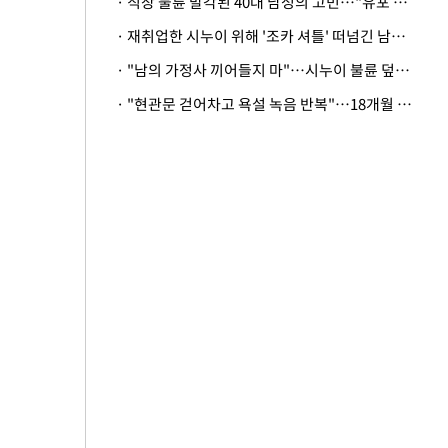
· 직장 불륜 발각된 40대 남성의 고민…"유포 동료 명예훼손·협박죄 고소 가능할까"
· 재취업한 시누이 위해 '조카 셔틀' 떠넘긴 남편…아내 "난 못한다"
· "남의 가정사 끼어들지 마"…시누이 불륜 덮으려는 남편에 억울한 아내
· "현관문 걷어차고 욕설 녹음 반복"…18개월 아기 키우는 집 뒤흔든 '앞집의 비극'