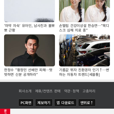
'마약 자숙' 유아인, 남사친과 볼뽀
손떨림 건강이상설 한승연…"목디
뽀 근황
스크 심해 치료 중"
한정수 "황정민 선배만 피해…떳
기름값 뛰자 친환경차 인기↑…변
떳하면 신분 공개하라"
하는 자동차 트렌드[세쓸통]
회사소개
제휴/컨텐츠 판매
약관·정책
고충처리
PC화면
제보하기
앱 다운로드
맨위로↑
광
COPYRIGHTⓒ
NEWSIS
ALL RIGHTS RESERVED.
고