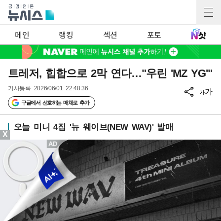
메인
랭킹
섹션
포토
트레저, 힙합으로 2막 연다…"우린 'MZ YG'"
기사등록
2026/06/01 22:48:36
가
가
구글에서 선호하는 매체로 추가
오늘 미니 4집 '뉴 웨이브(NEW WAV)' 발매
X