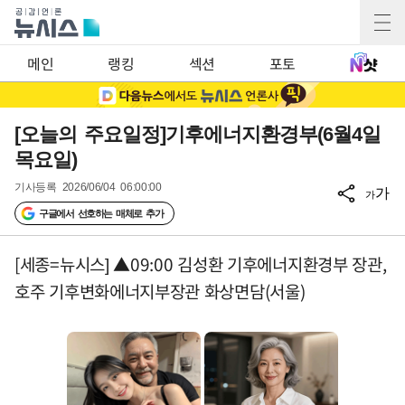
메인
랭킹
섹션
포토
[오늘의 주요일정]기후에너지환경부(6월4일
목요일)
기사등록
2026/06/04 06:00:00
가
가
구글에서 선호하는 매체로 추가
[세종=뉴시스] ▲09:00 김성환 기후에너지환경부 장관,
호주 기후변화에너지부장관 화상면담(서울)