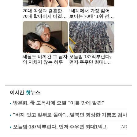
이시간
핫
뉴스
방은희, 母 고독사에 오열 "이틀 만에 발견"
"바지 벗고 앞뒤로 돌아"…탈북민 회상한 기쁨조 검사