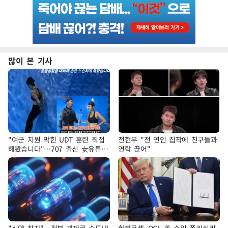
많이 본 기사
"여군 지원 막힌 UDT 훈련 직접
전현무 "전 연인 집착에 친구들과
해봤습니다"…707 출신 女유튜버
연락 끊어"
'완벽 소화'