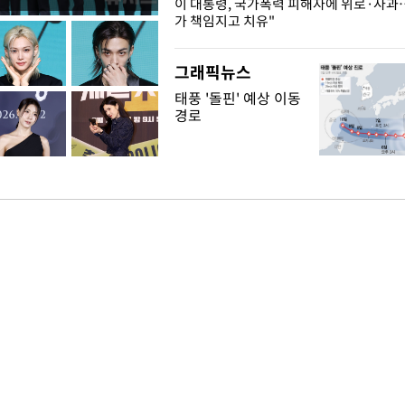
개구리밥
이 대통령, 국가폭력 피해자에 위로·사과
가 책임지고 치유"
그래픽뉴스
태풍 '돌핀' 예상 이동
경로