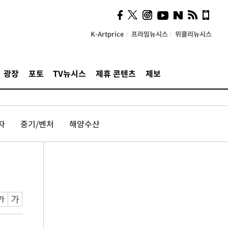
K-Artprice
프라임뉴시스
위클리뉴시스
광장
포토
TV뉴시스
제휴 콘텐츠
제보
자
중기/벤처
해양수산