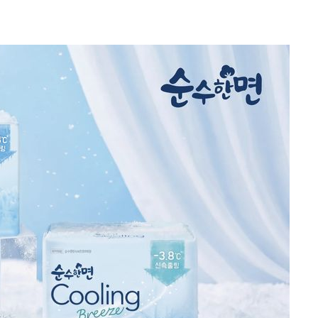
협회
 교수…이
 절차 개시
25.3%↑
 하향
별재난지역
…희망지 못
날씨]
요 선제 대
단
무'
 마쳐