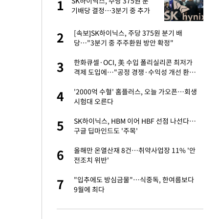
건물
SK하이닉스, 주당 375원 분
1
1
기배당 결정…3분기 중 추가
주주환원 발표
련 직접 해봤습니
[속보]SK하이닉스, 주당 375원 분기 배
2
2
'완벽 소화'
당…"3분기 중 주주환원 방안 확정"
친구들과 연락 끊어"
한화큐셀·OCI, 美 수입 폴리실리콘 최저가
3
3
격제 도입에…"공정 경쟁·수익성 개선 환
영"
·국가대표 병행하더
'2000억 수혈' 홈플러스, 오늘 가오픈…회생
4
4
시험대 오른다
 분기배당 결정…3
SK하이닉스, HBM 이어 HBF 선점 나선다…
5
5
표
구글 딥마인드도 '주목'
75원 분기 배
올해만 온열산재 8건…취약사업장 11% '안
6
6
방안 확정"
전조치 위반'
하 주택은 보유·양도
"입추에도 방심금물"…식중독, 한여름보다
7
7
9월에 최다