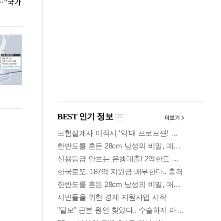
…"국가
홈플러스, 67개 점포 가오픈… 13일 정식 개장
오세훈 서울시장,
환경 점검