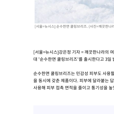
-19575초 전 >
[속보]원·달러 환율, 7.7원 내린 1416.1원 마감
-19464초 전 >
[속보] 노원서 40.1도 관측…서울, 2018년 이후 첫 40도
-16554초 전 >
[속보]종합특검, '계엄 수용공간 확보' 신용해 前교정본
[서울=뉴시스] 순수한면 쿨링브리즈. (사진=깨끗한나라 제공
-15427초 전 >
외신들도 주목한 韓축구 파문…"국민적 공분에 수사 재개
-15398초 전 >
11시간 압수수색에 성접대 파문까지…'쑥대밭' 된 축구
-14420초 전 >
[속보]규제합리화위원회 부위원장에 김태유 서울대 공대
병태 후임
-10778초 전 >
[속보]국힘 윤리위, '돌려차기 발언' 진종오·서범수 징계
[서울=뉴시스]강은정 기자 = 깨끗한나라의 
-6103초 전 >
[속보] 7월 중국 수출 23.9%↑ 수입 27.5%↑…무역총액 
대 '순수한면 쿨링브리즈'를 출시한다고 3일 
-3263초 전 >
[속보]'채상병 순직 책임' 임성근, 항소심도 징역 3년
-3129초 전 >
[속보]종합특검, '관저이전 봐주기 감사' 유병호 구속기소
순수한면 쿨링브리즈는 민감성 피부도 사용할
4분 전 >
민주 콩고 에볼라환자 4천명 돌파, 4053명 발생 1850명 사망
을 동시에 갖춘 제품이다. 피부에 달라붙는 
사용해 피부 접촉 면적을 줄이고 통기성을 높