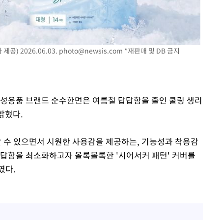
"서장훈, 28억에 산 서초 
1
450억에 매물로"
"여군 지원 막힌 UDT 훈
2
부장 기소
다"…707 출신 女유튜버 
) 2026.06.03.
photo@newsis.com
*재판매 및 DB 금지
"
전현무 "전 연인 집착에 
3
협회
 교수…이
박찬민 딸 박민하, 배우
4
 절차 개시
여성용품 브랜드 순수한면은 여름철 답답함을 줄인 쿨링 생리
니…여유로운 근황 공개
25.3%↑
밝혔다.
SK하이닉스, 주당 375원
5
분기 중 추가 주주환원 발
 수 있으면서 시원한 사용감을 제공하는, 기능성과 착용감
[속보]SK하이닉스, 주당 3
6
답답함을 최소화하고자 올록볼록한 '시어서커 패턴' 커버를
당…"3분기 중 주주환원 
였다.
구윤철 "실거주 30억 이
7
세 모두 완화"