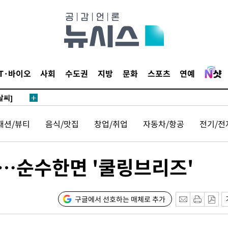
 하향
별재난지역
IT·바이오
사회
수도권
지방
문화
스포츠
연예
…희망지 못
날씨]
요 선제 대
패션/뷰티
음식/맛집
창업/취업
자동차/항공
전기/전
단
무'
"…순수한면 '쿨링브리즈'
 마쳐
구글에서 선호하는 매체로 추가
부장 기소
"