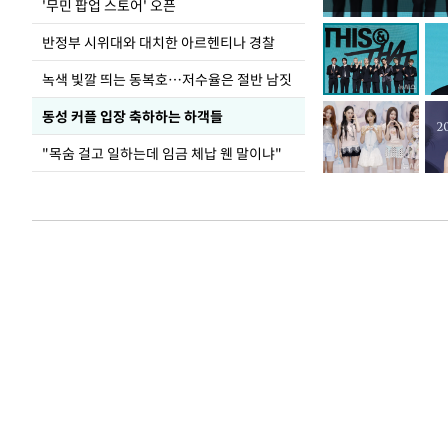
지석천 뒤덮은 
'무민 팝업 스토어' 오픈
반정부 시위대와 대치한 아르헨티나 경찰
녹색 빛깔 띄는 동복호…저수율은 절반 남짓
동성 커플 입장 축하하는 하객들
"목숨 걸고 일하는데 임금 체납 웬 말이냐"