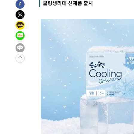
쿨링생리대 신제품 출시
-15398초 전 >
11시간 압수수색에 성접대 파문까지…'쑥대밭' 된 축구
-14420초 전 >
[속보]규제합리화위원회 부위원장에 김태유 서울대 공대
병태 후임
-10778초 전 >
[속보]국힘 윤리위, '돌려차기 발언' 진종오·서범수 징계
-6103초 전 >
[속보] 7월 중국 수출 23.9%↑ 수입 27.5%↑…무역총액 
-3263초 전 >
[속보]'채상병 순직 책임' 임성근, 항소심도 징역 3년
-3129초 전 >
[속보]종합특검, '관저이전 봐주기 감사' 유병호 구속기소
4분 전 >
민주 콩고 에볼라환자 4천명 돌파, 4053명 발생 1850명 사망
-27595초 전 >
"낮 기온 소폭 하락"…수도권 폭염중대경보, 폭염경보로
-27559초 전 >
[속보]이 대통령, '호우피해' 안동·의성 관할 4개 면 특
선포
-27522초 전 >
[단독]중수청 지원 검사들, 정원 초과 시 낮은 계급 임용
갈 수도
-25493초 전 >
낮 최고 37도 찜통더위…곳곳 소나기·강원 많은 비[내일
-23799초 전 >
SK하이닉스, 용인·청주 팹에 54조 투자…"AI 메모리 수
응"
-20655초 전 >
여자배구 이재영·이다영 자매, 아제르바이잔 투란VC 입
-19908초 전 >
외국인 심판 성 접대 7경기 들여다보니…한국 축구 '5승 2
-19642초 전 >
[속보]코스닥, 2.86포인트(0.36%) 내린 798.81마감
-19595초 전 >
[속보]코스피, 6200선 약보합…0.60% 내린 6258.77에