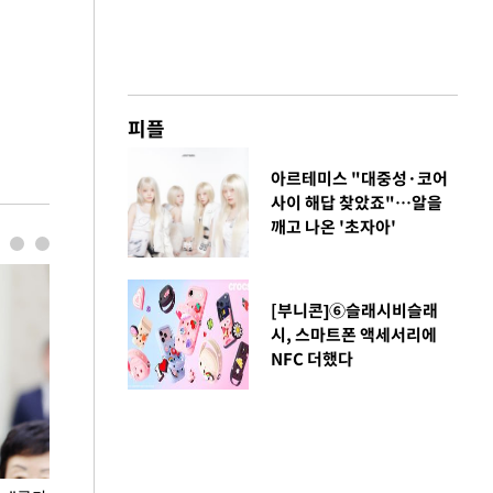
피플
아르테미스 "대중성·코어
사이 해답 찾았죠"…알을
깨고 나온 '초자아'
[부니콘]⑥슬래시비슬래
시, 스마트폰 액세서리에
NFC 더했다