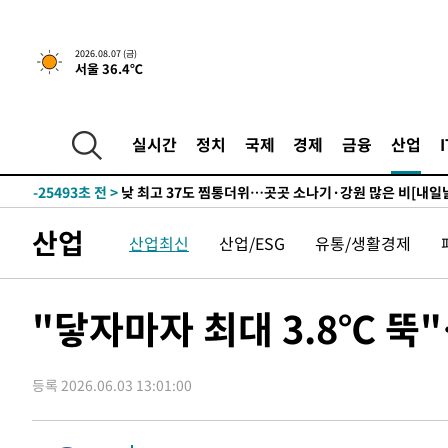
2026.08.07 (금)
서울 36.4℃
4분 전 >
민주 콩고 에볼라환자 4천명 돌파, 4053명 발생 1850명 사망
-27595초 전 >
"낮 기온 소폭 하락"…수도권 폭염중대경보, 폭염경보로
-27559초 전 >
[속보]이 대통령, '호우피해' 안동·의성 관할 4개 면 특
실시간
정치
국제
경제
금융
산업
선포
-27522초 전 >
[단독]중수청 지원 검사들, 정원 초과 시 낮은 계급 임용
갈 수도
-25493초 전 >
낮 최고 37도 찜통더위…곳곳 소나기·강원 많은 비[내일
-23799초 전 >
SK하이닉스, 용인·청주 팹에 54조 투자…"AI 메모리 수
산업
산업최신
산업/ESG
유통/생활경제
응"
-20655초 전 >
여자배구 이재영·이다영 자매, 아제르바이잔 투란VC 입
-19908초 전 >
외국인 심판 성 접대 7경기 들여다보니…한국 축구 '5승 2
-19642초 전 >
[속보]코스닥, 2.86포인트(0.36%) 내린 798.81마감
"닿자마자 최대 3.8℃ 뚝
-19595초 전 >
[속보]코스피, 6200선 약보합…0.60% 내린 6258.77에
-19575초 전 >
[속보]원·달러 환율, 7.7원 내린 1416.1원 마감
등록 2026.06.03 13:01:00
-19464초 전 >
[속보] 노원서 40.1도 관측…서울, 2018년 이후 첫 40도
-16554초 전 >
[속보]종합특검, '계엄 수용공간 확보' 신용해 前교정본
-15427초 전 >
외신들도 주목한 韓축구 파문…"국민적 공분에 수사 재개