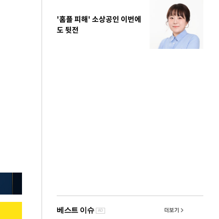
'홈플 피해' 소상공인 이번에
도 뒷전