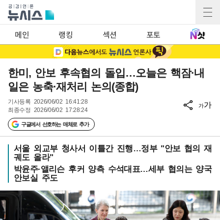
메인
랭킹
섹션
포토
한미, 안보 후속협의 돌입…오늘은 핵잠·내
일은 농축·재처리 논의(종합)
기사등록
2026/06/02 16:41:28
가
가
최종수정
2026/06/02 17:28:24
구글에서 선호하는 매체로 추가
서울 외교부 청사서 이틀간 진행…정부 "안보 협의 재
궤도 올라"
박윤주·앨리슨 후커 양측 수석대표…세부 협의는 양국
안보실 주도