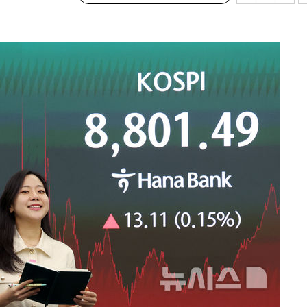
장 기소
이병태 후
지(종합)
0.3만개
 4.1%로
말고 과감히
쪽 아웃바
 하향
별재난지역
…희망지 못
날씨]
 선제 대