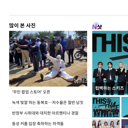
많이 본 사진
컴백하는 스키즈
지석천 뒤덮은 
'무민 팝업 스토어' 오픈
녹색 빛깔 띄는 동복호…저수율은 절반 남짓
반정부 시위대와 대치한 아르헨티나 경찰
동성 커플 입장 축하하는 하객들