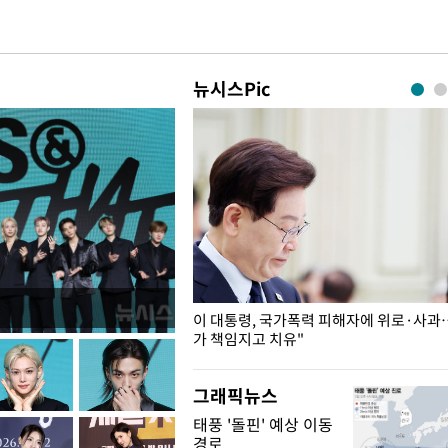
뉴시스Pic
개구리밥
이 대통령, 국가폭력 피해자에 위로·사과
가 책임지고 치유"
그래픽뉴스
태풍 '돌핀' 예상 이동
경로