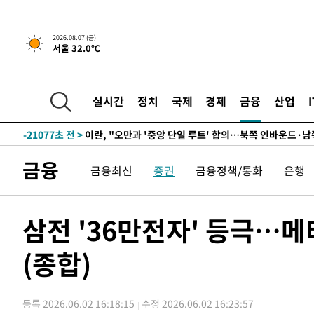
8분 전 >
[속보]규제합리화위원회 부위원장에 김태유 서울대 공대 교수…
2026.08.07 (금)
서울 32.0℃
임
-29542초 전 >
이강인, 폭염 속 AT마드리드 첫 훈련…80명 식사 대접까
-26681초 전 >
미 사업체 일자리, 7월에 2.3만개 순감하고 그 전 2개월 1
하향수정 (2보)
-26129초 전 >
[속보] 미 사업체, 일자리 7월에 2.3만 개 줄어…실업률은
실시간
정치
국제
경제
금융
산업
↓
-21992초 전 >
[속보]이 대통령 "부동산 공급 기존 사고방식 매달리지 
실천"
-21077초 전 >
이란, "오만과 '중앙 단일 루트' 합의…북쪽 인바운드·남
운드는 임시"
-12645초 전 >
"낮 기온 소폭 하락"…수도권 폭염중대경보, 폭염경보로
금융
금융최신
증권
금융정책/통화
은행
-12609초 전 >
[속보]이 대통령, '호우피해' 안동·의성 관할 4개 면 특
선포
-12572초 전 >
[단독]중수청 지원 검사들, 정원 초과 시 낮은 계급 임용
갈 수도
-10543초 전 >
낮 최고 37도 찜통더위…곳곳 소나기·강원 많은 비[내일
삼전 '36만전자' 등극…메
-8849초 전 >
SK하이닉스, 용인·청주 팹에 54조 투자…"AI 메모리 수요
응"
(종합)
-5705초 전 >
여자배구 이재영·이다영 자매, 아제르바이잔 투란VC 입단
-4958초 전 >
외국인 심판 성 접대 7경기 들여다보니…한국 축구 '5승 2
-4692초 전 >
[속보]코스닥, 2.86포인트(0.36%) 내린 798.81마감
등록 2026.06.02 16:18:15
수정 2026.06.02 16:23:57
-4645초 전 >
[속보]코스피, 6200선 약보합…0.60% 내린 6258.77에 