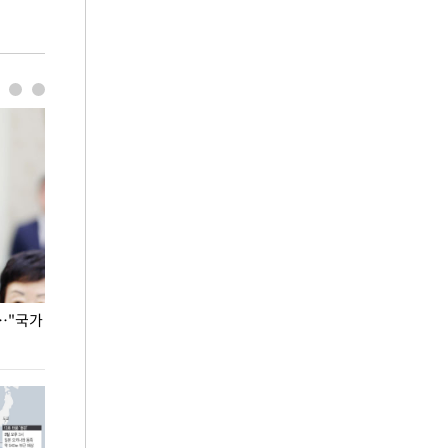
…"국가
홈플러스, 67개 점포 가오픈… 13일 정식 개장
오세훈 서울시장,
환경 점검