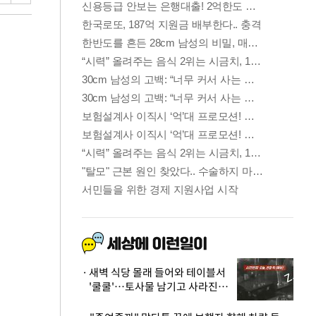
새벽 식당 몰래 들어와 테이블서
'쿨쿨'…토사물 남기고 사라진 남
성