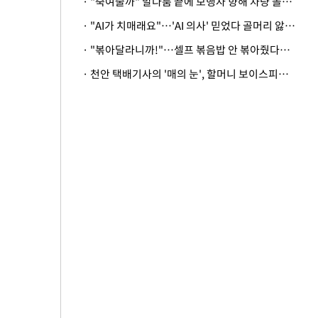
· "죽여줄까" 말다툼 끝에 보행자 향해 차량 돌진…50대 여성 중상
· "AI가 치매래요"…'AI 의사' 믿었다 골머리 앓는 美 의료계 '경고'
· "볶아달라니까!"…셀프 볶음밥 안 볶아줬다고 사장 폭행한 손님
· 천안 택배기사의 '매의 눈', 할머니 보이스피싱 피해 막아