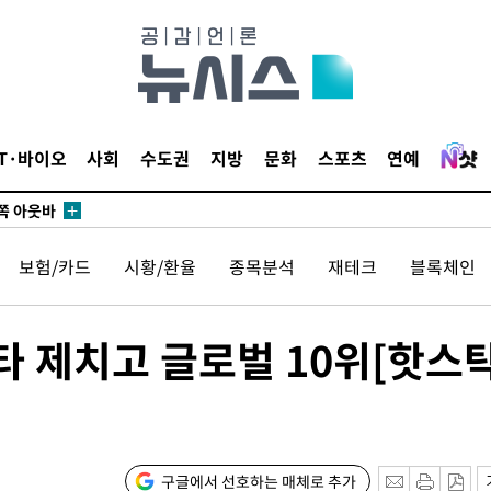
이병태 후
지(종합)
0.3만개
 4.1%로
IT·바이오
사회
수도권
지방
문화
스포츠
연예
말고 과감히
쪽 아웃바
 하향
보험/카드
시황/환율
종목분석
재테크
블록체인
별재난지역
…희망지 못
날씨]
타 제치고 글로벌 10위[핫스탁
 선제 대
무'
구글에서 선호하는 매체로 추가
마쳐