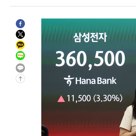
-4625초 전 >
[속보]원·달러 환율, 7.7원 내린 1416.1원 마감
-4514초 전 >
[속보] 노원서 40.1도 관측…서울, 2018년 이후 첫 40도
-1604초 전 >
[속보]종합특검, '계엄 수용공간 확보' 신용해 前교정본부
-477초 전 >
외신들도 주목한 韓축구 파문…"국민적 공분에 수사 재개"
-448초 전 >
11시간 압수수색에 성접대 파문까지…'쑥대밭' 된 축구협회
8분 전 >
[속보]규제합리화위원회 부위원장에 김태유 서울대 공대 교수…
임
-29542초 전 >
이강인, 폭염 속 AT마드리드 첫 훈련…80명 식사 대접까
-26681초 전 >
미 사업체 일자리, 7월에 2.3만개 순감하고 그 전 2개월 1
하향수정 (2보)
-26129초 전 >
[속보] 미 사업체, 일자리 7월에 2.3만 개 줄어…실업률은
↓
-21992초 전 >
[속보]이 대통령 "부동산 공급 기존 사고방식 매달리지 
실천"
-21077초 전 >
이란, "오만과 '중앙 단일 루트' 합의…북쪽 인바운드·남
운드는 임시"
-12645초 전 >
"낮 기온 소폭 하락"…수도권 폭염중대경보, 폭염경보로
-12609초 전 >
[속보]이 대통령, '호우피해' 안동·의성 관할 4개 면 특
선포
-12572초 전 >
[단독]중수청 지원 검사들, 정원 초과 시 낮은 계급 임용
갈 수도
-10543초 전 >
낮 최고 37도 찜통더위…곳곳 소나기·강원 많은 비[내일
-8849초 전 >
SK하이닉스, 용인·청주 팹에 54조 투자…"AI 메모리 수요