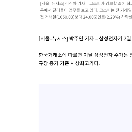
[서울=뉴시스] 김진아 기자 = 코스피가 강보합 끝에 최
응"
-5705초 전 >
여자배구 이재영·이다영 자매, 아제르바이잔 투란VC 입단
룸에서 딜러들이 업무를 보고 있다. 코스피는 전 거래일(878
-4958초 전 >
외국인 심판 성 접대 7경기 들여다보니…한국 축구 '5승 2
전 거래일(1050.03)보다 24.00포인트(2.29%) 하락한 
-4692초 전 >
[속보]코스닥, 2.86포인트(0.36%) 내린 798.81마감
-4645초 전 >
[속보]코스피, 6200선 약보합…0.60% 내린 6258.77에 
[서울=뉴시스] 박주연 기자 = 삼성전자가 2
-4625초 전 >
[속보]원·달러 환율, 7.7원 내린 1416.1원 마감
-4514초 전 >
[속보] 노원서 40.1도 관측…서울, 2018년 이후 첫 40도
한국거래소에 따르면 이날 삼성전자 주가는 전 
-1604초 전 >
[속보]종합특검, '계엄 수용공간 확보' 신용해 前교정본부
규장 종가 기준 사상최고가다.
-477초 전 >
외신들도 주목한 韓축구 파문…"국민적 공분에 수사 재개"
-448초 전 >
11시간 압수수색에 성접대 파문까지…'쑥대밭' 된 축구협회
8분 전 >
[속보]규제합리화위원회 부위원장에 김태유 서울대 공대 교수…
임