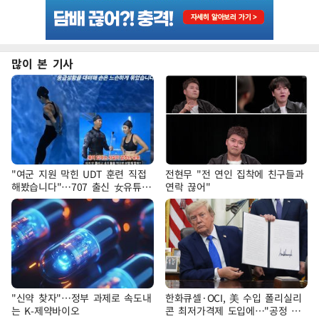
많이 본 기사
"여군 지원 막힌 UDT 훈련 직접
전현무 "전 연인 집착에 친구들과
해봤습니다"…707 출신 女유튜버
연락 끊어"
'완벽 소화'
"신약 찾자"…정부 과제로 속도내
한화큐셀·OCI, 美 수입 폴리실리
는 K-제약바이오
콘 최저가격제 도입에…"공정 경