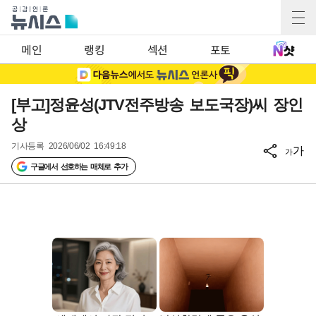
메인
랭킹
섹션
포토
[부고]정윤성(JTV전주방송 보도국장)씨 장인
상
기사등록
2026/06/02 16:49:18
가
가
구글에서 선호하는 매체로 추가