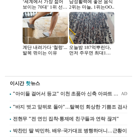
이시간
핫
뉴스
"바지 벗고 앞뒤로 돌아"…탈북민 회상한 기쁨조 검사
전현무 "전 연인 집착·통제에 친구들과 연락 끊겨"
박찬민 딸 박민하, 배우·국가대표 병행하더니…근황이