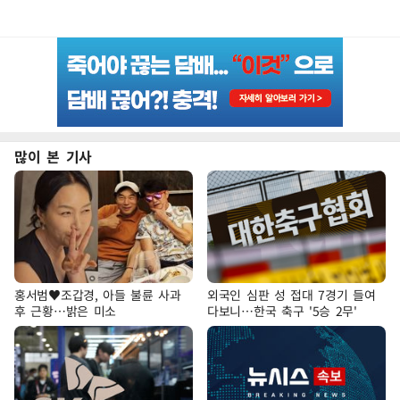
많이 본 기사
홍서범♥조갑경, 아들 불륜 사과
외국인 심판 성 접대 7경기 들여
후 근황…밝은 미소
다보니…한국 축구 '5승 2무'