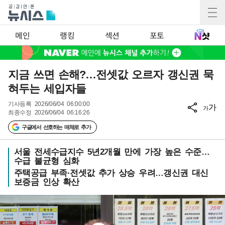
메인
랭킹
섹션
포토
지금 쓰면 손해?…전셋값 오르자 갱신권 묵
혀두는 세입자들
기사등록
2026/06/04 06:00:00
가
가
최종수정
2026/06/04 06:16:26
구글에서 선호하는 매체로 추가
서울 전세수급지수 5년2개월 만에 가장 높은 수준…
수급 불균형 심화
주택공급 부족·전셋값 추가 상승 우려…갱신권 대신
보증금 인상 확산