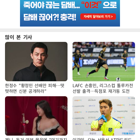
많이 본 기사
한정수 "황정민 선배만 피해…떳
LAFC 손흥민, 리그스컵 톨루카전
떳하면 신분 공개하라"
선발 출격…득점포 재가동 도전
제니, 동거 여부 물음에 "여기까지
이강인, 오늘 서울서 AT마드리드